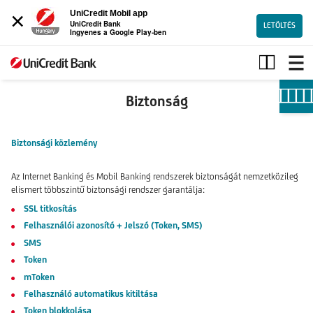
×
UniCredit Mobil app
UniCredit Bank
LETÖLTÉS
Ingyenes a Google Play-ben
Biztonság
Biztonság
Biztonsági közlemény
Az Internet Banking és Mobil Banking rendszerek biztonságát nemzetközileg
elismert többszintű biztonsági rendszer garantálja:
SSL titkosítás
Felhasználói azonosító + Jelszó (Token, SMS)
SMS
Token
mToken
Felhasználó automatikus kitiltása
Token blokkolása