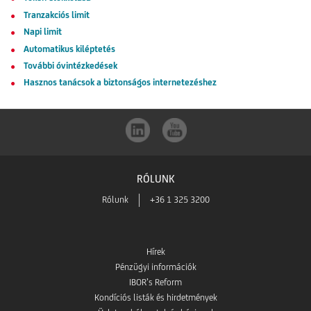
Tranzakciós limit
Napi limit
Automatikus kiléptetés
További óvintézkedések
Hasznos tanácsok a biztonságos internetezéshez
RÓLUNK
Rólunk
+36 1 325 3200
Hírek
Pénzügyi információk
IBOR’s Reform
Kondíciós listák és hirdetmények