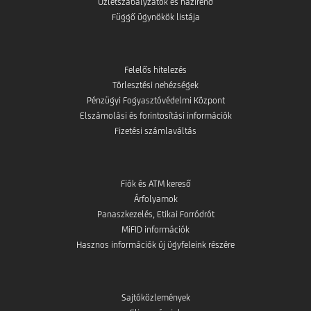
Üzletszabályzatok és házirend
Függő ügynökök listája
Felelős hitelezés
Törlesztési nehézségek
Pénzügyi Fogyasztóvédelmi Központ
Elszámolási és forintosítási információk
Fizetési számlaváltás
Fiók és ATM kereső
Árfolyamok
Panaszkezelés, Etikai Forródrót
MiFID információk
Hasznos információk új ügyfeleink részére
Sajtóközlemények