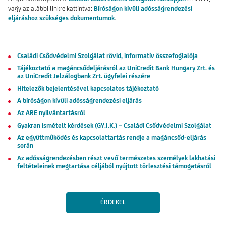
vagy az alábbi linkre kattintva:
Bíróságon kívüli adósságrendezési
eljáráshoz szükséges dokumentumok
.
Családi Csődvédelmi Szolgálat rövid, informatív összefoglalója
Tájékoztató a magáncsődeljárásról az UniCredit Bank Hungary Zrt. és
az UniCredit Jelzálogbank Zrt. ügyfelei részére
Hitelezők bejelentésével kapcsolatos tájékoztató
A bíróságon kívüli adósságrendezési eljárás
Az ARE nyilvántartásról
Gyakran ismételt kérdések (GY.I.K.) – Családi Csődvédelmi Szolgálat
Az együttműködés és kapcsolattartás rendje a magáncsőd-eljárás
során
Az adósságrendezésben részt vevő természetes személyek lakhatási
feltételeinek megtartása céljából nyújtott törlesztési támogatásról
ÉRDEKEL