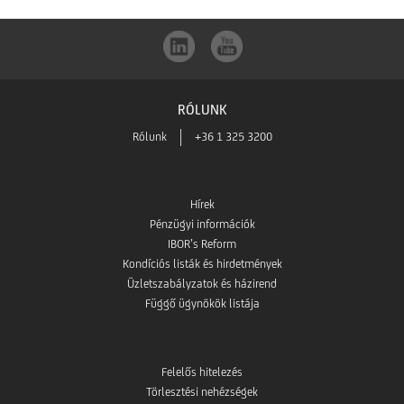
RÓLUNK
Rólunk
+36 1 325 3200
Hírek
Pénzügyi információk
IBOR’s Reform
Kondíciós listák és hirdetmények
Üzletszabályzatok és házirend
Függő ügynökök listája
Felelős hitelezés
Törlesztési nehézségek