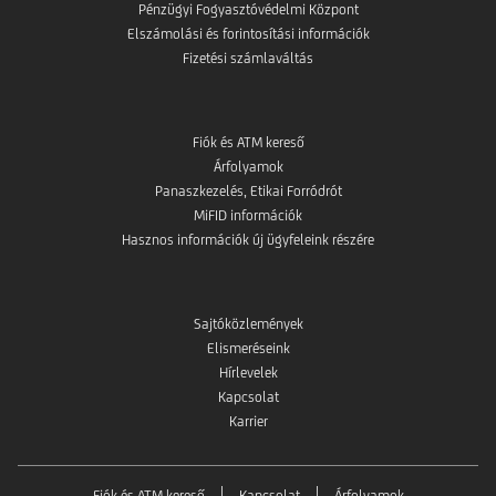
Pénzügyi Fogyasztóvédelmi Központ
Elszámolási és forintosítási információk
Fizetési számlaváltás
Fiók és ATM kereső
Árfolyamok
Panaszkezelés, Etikai Forródrót
MiFID információk
Hasznos információk új ügyfeleink részére
Sajtóközlemények
Elismeréseink
Hírlevelek
Kapcsolat
Karrier
Fiók és ATM kereső
Kapcsolat
Árfolyamok