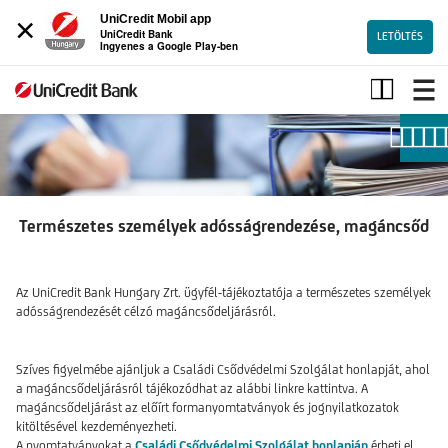
×
UniCredit Mobil app
UniCredit Bank
LETÖLTÉS
Ingyenes a Google Play-ben
Természetes
személyek
adósságrendezése,
magáncsőd
Természetes személyek adósságrendezése, magáncsőd
Az UniCredit Bank Hungary Zrt. ügyfél-tájékoztatója a természetes személyek
adósságrendezését célzó magáncsődeljárásról.
Szíves figyelmébe ajánljuk a Családi Csődvédelmi Szolgálat honlapját, ahol
a magáncsődeljárásról tájékozódhat az alábbi linkre kattintva. A
magáncsődeljárást az előírt formanyomtatványok és jognyilatkozatok
kitöltésével kezdeményezheti.
A nyomtatványokat a
Családi Csődvédelmi Szolgálat honlapján
érheti el,