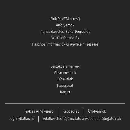
Fiók és ATM kereső
Árfolyamok
Panaszkezelés, Etikai Forródrót
MiFID információk
Hasznos információk új ügyfeleink részére
Sajtóközlemények
Elismeréseink
Hírlevelek
Kapcsolat
Karrier
Fiók és ATM kereső
Kapcsolat
Árfolyamok
Jogi nyilatkozat
Adatkezelési tájékoztató a weboldal látogatóinak