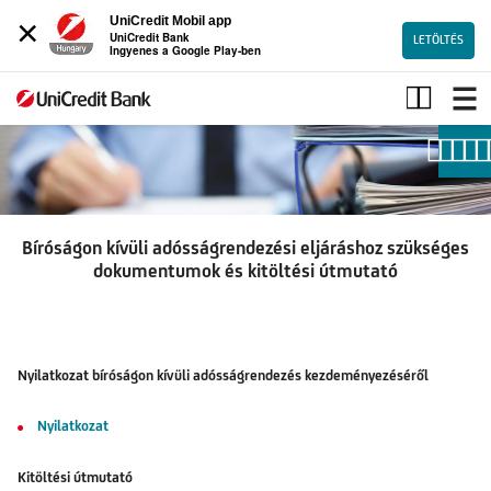
×
UniCredit Mobil app
UniCredit Bank
LETÖLTÉS
Ingyenes a Google Play-ben
Bíróságon
kívüli
adósságrendezési
eljáráshoz
szükséges
dokumentumok
és
Bíróságon kívüli adósságrendezési eljáráshoz szükséges
kitöltési
dokumentumok és kitöltési útmutató
útmutató
Nyilatkozat bíróságon kívüli adósságrendezés kezdeményezéséről
Nyilatkozat
Kitöltési útmutató