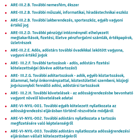
ARE-III.2.B. További nemesfém, ékszer
ARE-III.2.B. További műszaki, informatikai, híradástechnikai eszköz
ARE-III.2.B. További lakberendezés, sporteszköz, egyéb vagyoni
értékű jog
ARE-III.2.D. További pénzügyi intézménynél elhelyezett
megtakarítások, fizetési, illetve pénzforgalmi számlák, értékpapírok,
üzletrészek
ARE-III.2.E. Adós, adóstárs további óvadékkal lekötött vagyona,
vagyoni értékű jogok
ARE- III.2.F. További tartozások - adós, adóstárs fizetési
kötelezettségei (kivéve adótartozás!)
ARE- III.2.G. További adótartozások - adók, egyéb köztartozások,
állammal, helyi önkormányzattal, köztestülettel szembeni, közjogi
jogviszonyból fennálló adósi, adóstársi tartozások
ARE- III.2.H. További követelések - az adósságrendezésbe bevonható
vagyont növelő követelések adatai
ARE-VI-NYIL-001. További egyéb kötelezett nyilatkozata az
adósságrendezési eljárásban történő részvétele módjáról
ARE-VI-NYIL-002. További adóstárs nyilatkozata a tartozás
megfizetésére való képtelenségről
ARE-VI-NYIL-003. További adóstárs nyilatkozata adósságrendezési
eljárásban vállalt kötelezettségekről