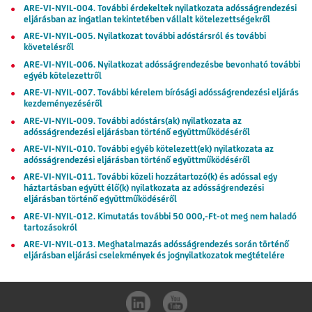
ARE-VI-NYIL-004. További érdekeltek nyilatkozata adósságrendezési
eljárásban az ingatlan tekintetében vállalt kötelezettségekről
ARE-VI-NYIL-005. Nyilatkozat további adóstársról és további
követelésről
ARE-VI-NYIL-006. Nyilatkozat adósságrendezésbe bevonható további
egyéb kötelezettről
ARE-VI-NYIL-007. További kérelem bírósági adósságrendezési eljárás
kezdeményezéséről
ARE-VI-NYIL-009. További adóstárs(ak) nyilatkozata az
adósságrendezési eljárásban történő együttműködéséről
ARE-VI-NYIL-010. További egyéb kötelezett(ek) nyilatkozata az
adósságrendezési eljárásban történő együttműködéséről
ARE-VI-NYIL-011. További közeli hozzátartozó(k) és adóssal egy
háztartásban együtt élő(k) nyilatkozata az adósságrendezési
eljárásban történő együttműködéséről
ARE-VI-NYIL-012. Kimutatás további 50 000,-Ft-ot meg nem haladó
tartozásokról
ARE-VI-NYIL-013. Meghatalmazás adósságrendezés során történő
eljárásban eljárási cselekmények és jognyilatkozatok megtételére