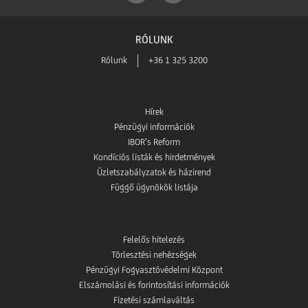
RÓLUNK
Rólunk
+36 1 325 3200
Hírek
Pénzügyi információk
IBOR’s Reform
Kondíciós listák és hirdetmények
Üzletszabályzatok és házirend
Függő ügynökök listája
Felelős hitelezés
Törlesztési nehézségek
Pénzügyi Fogyasztóvédelmi Központ
Elszámolási és forintosítási információk
Fizetési számlaváltás