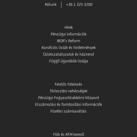
Rólunk
+36 1 325 3200
Hírek
Pénzügyi információk
IBOR’s Reform
Kondíciós listák és hirdetmények
Üzletszabályzatok és házirend
Függő ügynökök listája
Felelős hitelezés
Törlesztési nehézségek
Pénzügyi Fogyasztóvédelmi Központ
Elszámolási és forintosítási információk
Fizetési számlaváltás
Fiók és ATM kereső