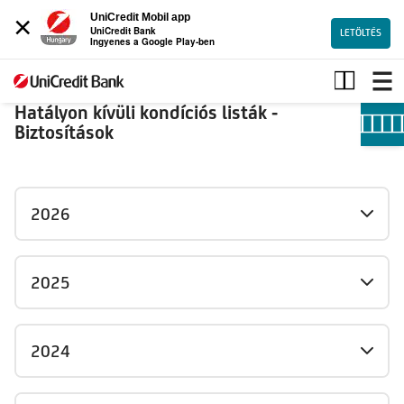
×
UniCredit Mobil app
UniCredit Bank
LETÖLTÉS
Ingyenes a Google Play-ben
Hatályon
kívüli
kondíciós
Hatályon kívüli kondíciós listák -
listák
Biztosítások
-
Biztosítások
2026
2025
2024