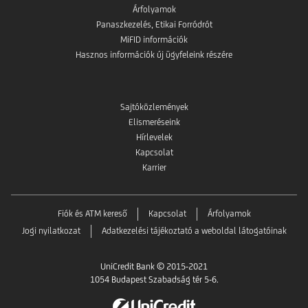
Árfolyamok
Panaszkezelés, Etikai Forródrót
MiFID információk
Hasznos információk új ügyfeleink részére
Sajtóközlemények
Elismeréseink
Hírlevelek
Kapcsolat
Karrier
Fiók és ATM kereső
Kapcsolat
Árfolyamok
Jogi nyilatkozat
Adatkezelési tájékoztató a weboldal látogatóinak
UniCredit Bank © 2015-2021
1054 Budapest Szabadság tér 5-6.