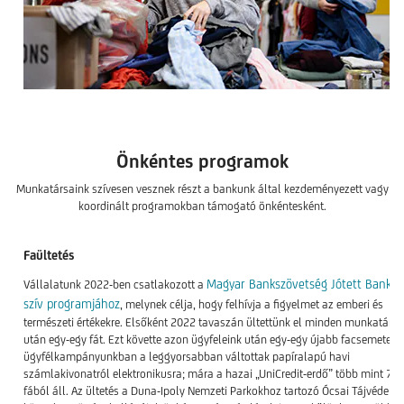
Önkéntes programok
Munkatársaink szívesen vesznek részt a bankunk által kezdeményezett vagy
koordinált programokban támogató önkéntesként.
Faültetés
Magyar Bankszövetség Jótett Bank–Z
Vállalatunk 2022-ben csatlakozott a
szív programjához
, melynek célja, hogy felhívja a figyelmet az emberi és
természeti értékekre. Elsőként 2022 tavaszán ültettünk el minden munkatárs
után egy-egy fát. Ezt követte azon ügyfeleink után egy-egy újabb facsemete, a
ügyfélkampányunkban a leggyorsabban váltottak papíralapú havi
számlakivonatról elektronikusra; mára a hazai „UniCredit-erdő” több mint 70
fából áll. Az ültetés a Duna-Ipoly Nemzeti Parkokhoz tartozó Ócsai Tájvédelm