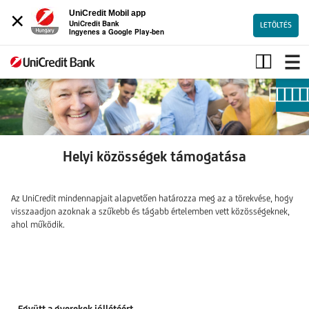
×
UniCredit Mobil app
UniCredit Bank
LETÖLTÉS
Ingyenes a Google Play-ben
Helyi
közösségek
támogatása
Helyi közösségek támogatása
Az UniCredit mindennapjait alapvetően határozza meg az a törekvése, hogy
visszaadjon azoknak a szűkebb és tágabb értelemben vett közösségeknek,
ahol működik.