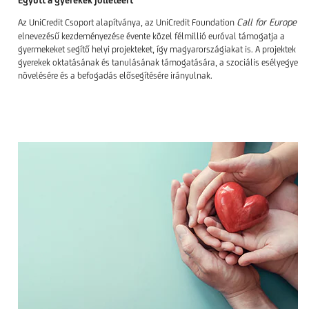
Együtt a gyerekek jóllétéért
Call for Europe
Az UniCredit Csoport alapítványa, az UniCredit Foundation
elnevezésű kezdeményezése évente közel félmillió euróval támogatja a
gyermekeket segítő helyi projekteket, így magyarországiakat is. A projektek a
gyerekek oktatásának és tanulásának támogatására, a szociális esélyegyenl
növelésére és a befogadás elősegítésére irányulnak.