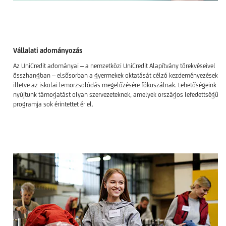
Vállalati adományozás
Az UniCredit adományai – a nemzetközi UniCredit Alapítvány törekvéseivel
összhangban – elsősorban a gyermekek oktatását célzó kezdeményezésekre,
illetve az iskolai lemorzsolódás megelőzésére fókuszálnak. Lehetőségeink sze
nyújtunk támogatást olyan szervezeteknek, amelyek országos lefedettségű
programja sok érintettet ér el.