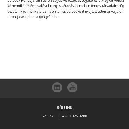
Véradók Hónapja, ami az Országos Vérellátó Szolgálat és a Magyar Vöröskere
közreműködésével valósul meg. A véradás kiemelten fontos társadalmi ügy,
vezetőink és munkatársaink önkéntes véradóként nyújtott adománya jelentős
támogatást jelent a gyógyításban.
RÓLUNK
Rólunk
+36 1 325 3200