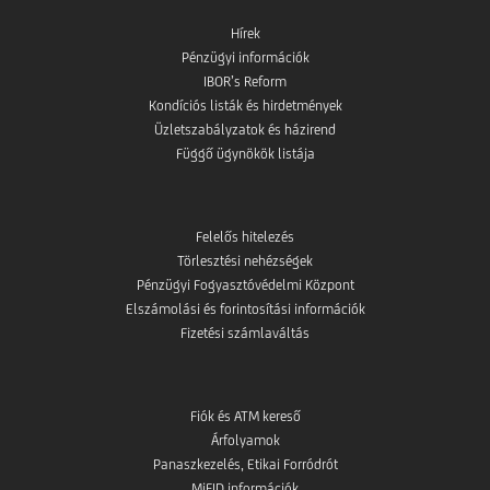
Hírek
Pénzügyi információk
IBOR’s Reform
Kondíciós listák és hirdetmények
Üzletszabályzatok és házirend
Függő ügynökök listája
Felelős hitelezés
Törlesztési nehézségek
Pénzügyi Fogyasztóvédelmi Központ
Elszámolási és forintosítási információk
Fizetési számlaváltás
Fiók és ATM kereső
Árfolyamok
Panaszkezelés, Etikai Forródrót
MiFID információk