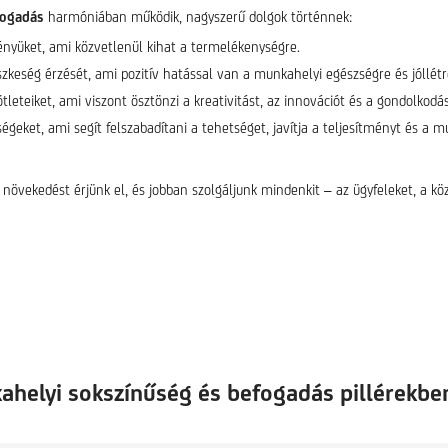
fogadás
harmóniában működik, nagyszerű dolgok történnek:
tményüket, ami közvetlenül kihat a termelékenységre.
szkeség érzését, ami pozitív hatással van a munkahelyi egészségre és jóllétr
tleteiket, ami viszont ösztönzi a kreativitást, az innovációt és a gondolkodá
égeket, ami segít felszabadítani a tehetséget, javítja a teljesítményt és a 
növekedést érjünk el, és jobban szolgáljunk mindenkit – az ügyfeleket, a kö
helyi sokszínűség és befogadás pillérekbe