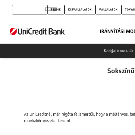
Sokszínűség,
MAGÁNSZEMÉLYEK
PRIME
KISVÁLLALATOK
VÁLLALATOK
TOVÁB
Méltányosság
és
IRÁNYÍTÁSI MO
Befogadás
Kollégáink mondták
Sokszínű
Az UniCreditnél már régóta felismertük, hogy a méltányos, be
munkakörnyezetet teremt.