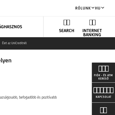
RÓLUNK
HU
ÁG
HASZNOS
SEARCH
INTERNET
BANKING
Élet az UniCreditnél
lyen
FIÓK - ÉS ATM
KERESŐ
gazságosabb, befogadóbb és pozitívabb
KAPCSOLAT