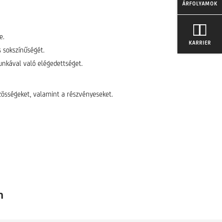
ÁRFOLYAMOK
e.
KARRIER
s sokszínűségét.
munkával való elégedettséget.
zösségeket, valamint a részvényeseket.
n