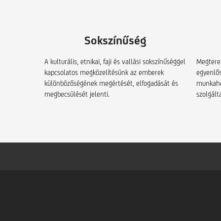
Sokszínűség
A kulturális, etnikai, faji és vallási sokszínűséggel
Megterem
kapcsolatos megközelítésünk az emberek
egyenlős
különbözőségének megértését, elfogadását és
munkahe
megbecsülését jelenti.
szolgált