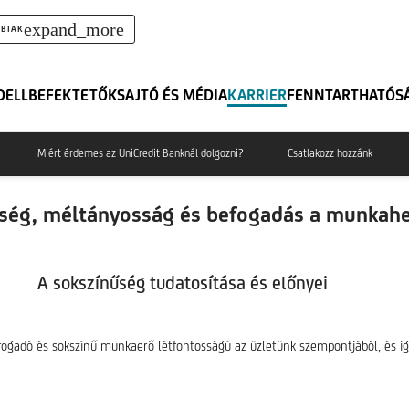
expand_more
BIAK
DELL
BEFEKTETŐK
SAJTÓ ÉS MÉDIA
KARRIER
FENNTARTHATÓS
Miért érdemes az UniCredit Banknál dolgozni?
Csatlakozz hozzánk
ség, méltányosság és befogadás a munkahe
A sokszínűség tudatosítása és előnyei
fogadó és sokszínű munkaerő létfontosságú az üzletünk szempontjából, és i