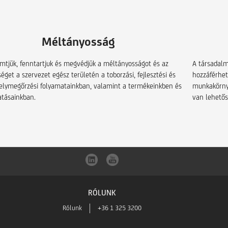
Méltányosság
tjük, fenntartjuk és megvédjük a méltányosságot és az
A társadalmi
éget a szervezet egész területén a toborzási, fejlesztési és
hozzáférhet
lymegőrzési folyamatainkban, valamint a termékeinkben és
munkakörnye
atásainkban.
van lehetős
RÓLUNK
Rólunk
+36 1 325 3200