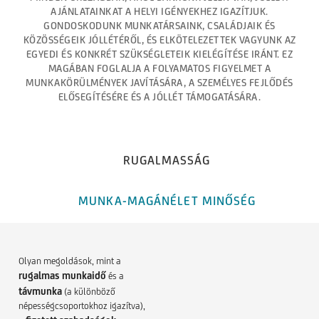
AJÁNLATAINKAT A HELYI IGÉNYEKHEZ IGAZÍTJUK.
GONDOSKODUNK MUNKATÁRSAINK, CSALÁDJAIK ÉS
KÖZÖSSÉGEIK JÓLLÉTÉRŐL, ÉS ELKÖTELEZETTEK VAGYUNK AZ
EGYEDI ÉS KONKRÉT SZÜKSÉGLETEIK KIELÉGÍTÉSE IRÁNT. EZ
MAGÁBAN FOGLALJA A FOLYAMATOS FIGYELMET A
MUNKAKÖRÜLMÉNYEK JAVÍTÁSÁRA, A SZEMÉLYES FEJLŐDÉS
ELŐSEGÍTÉSÉRE ÉS A JÓLLÉT TÁMOGATÁSÁRA.
RUGALMASSÁG
MUNKA-MAGÁNÉLET MINŐSÉG
Olyan megoldások, mint a
rugalmas munkaidő
és a
távmunka
(a különböző
népességcsoportokhoz igazítva),