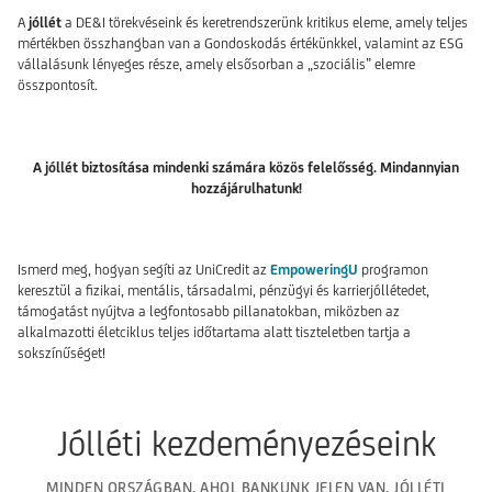
A
jóllét
a DE&I törekvéseink és keretrendszerünk kritikus eleme, amely teljes
mértékben összhangban van a Gondoskodás értékünkkel, valamint az ESG
vállalásunk lényeges része, amely elsősorban a „szociális” elemre
összpontosít.
A jóllét biztosítása mindenki számára közös felelősség. Mindannyian
hozzájárulhatunk!
Ismerd meg, hogyan segíti az UniCredit az
EmpoweringU
programon
keresztül a fizikai, mentális, társadalmi, pénzügyi és karrierjóllétedet,
támogatást nyújtva a legfontosabb pillanatokban, miközben az
alkalmazotti életciklus teljes időtartama alatt tiszteletben tartja a
sokszínűséget!
Jólléti kezdeményezéseink
MINDEN ORSZÁGBAN, AHOL BANKUNK JELEN VAN, JÓLLÉTI