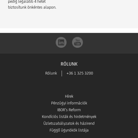
pedig legalább 4 hetet
biztosítunk önkéntes alapon.
RÓLUNK
Rólunk
+36 1 325 3200
Hírek
Pénzügyi információk
IBOR’s Reform
Kondíciós listák és hirdetmények
Üzletszabályzatok és házirend
Függő ügynökök listája