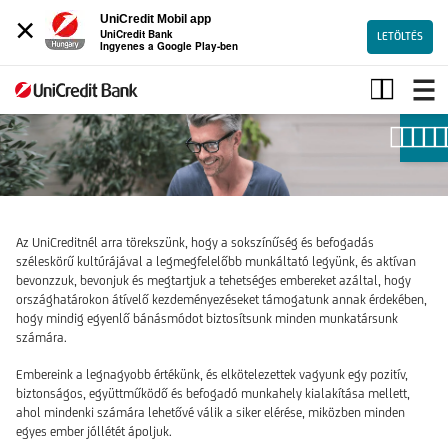
×
UniCredit Mobil app
UniCredit Bank
LETÖLTÉS
Ingyenes a Google Play-ben
Munkahelyi
jólét
Az UniCreditnél arra törekszünk, hogy a sokszínűség és befogadás
széleskörű kultúrájával a legmegfelelőbb munkáltató legyünk, és aktívan
bevonzzuk, bevonjuk és megtartjuk a tehetséges embereket azáltal, hogy
országhatárokon átívelő kezdeményezéseket támogatunk annak érdekében,
hogy mindig egyenlő bánásmódot biztosítsunk minden munkatársunk
számára.
Embereink a legnagyobb értékünk, és elkötelezettek vagyunk egy pozitív,
biztonságos, együttműködő és befogadó munkahely kialakítása mellett,
ahol mindenki számára lehetővé válik a siker elérése, miközben minden
egyes ember jóllétét ápoljuk.