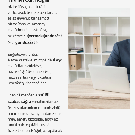
fizetett szabadságok
a
biztosítása, a kulturális
változások tiszteletben tartása
és az egyenlő bánásmód
biztosítása valamennyi
családmodell számára,
gyermekgondozást
beleértve a
gondozást
és a
is.
Engedélyek fontos
élethelyzetekre, mint például egy
családtag születése,
házasságkötés ünneplése,
házvásárlás vagy oktatási
lehetőség kihasználása.
szülői
Ezen túlmenően a
szabadságra
vonatkozóan az
összes piacunkon csoportszintű
minimumszabványt határoztunk
meg, amely biztosítja, hogy az
anyáknak legalább 16 hét
fizetett szabadságot, az apáknak