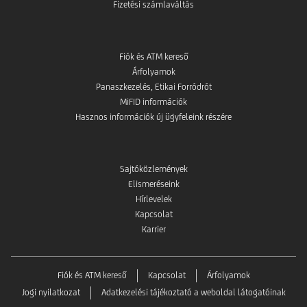
Fizetési számlaváltás
Fiók és ATM kereső
Árfolyamok
Panaszkezelés, Etikai Forródrót
MiFID információk
Hasznos információk új ügyfeleink részére
Sajtóközlemények
Elismeréseink
Hírlevelek
Kapcsolat
Karrier
Fiók és ATM kereső
Kapcsolat
Árfolyamok
Jogi nyilatkozat
Adatkezelési tájékoztató a weboldal látogatóinak