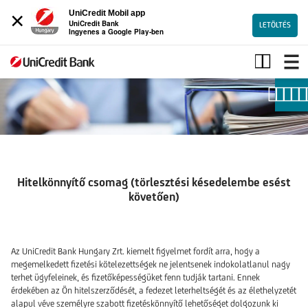
×
UniCredit Mobil app
UniCredit Bank
LETÖLTÉS
Ingyenes a Google Play-ben
Hitelkönnyítő
csomag
Hitelkönnyítő csomag (törlesztési késedelembe esést
követően)
Az UniCredit Bank Hungary Zrt. kiemelt figyelmet fordít arra, hogy a
megemelkedett fizetési kötelezettségek ne jelentsenek indokolatlanul nagy
terhet ügyfeleinek, és fizetőképességüket fenn tudják tartani. Ennek
érdekében az Ön hitelszerződését, a fedezet leterheltségét és az élethelyzetét
alapul véve személyre szabott fizetéskönnyítő lehetőséget dolgozunk ki