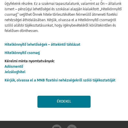
ügyfeleink részére. Ez a szakmai tapasztalatunk, valamint az Ön – általunk
ismert – pénzügyi lehetőségei és szokásai alapján kialakított „Hitelkönnyítő
csomag” segíthet Önnek hitele törlesztésében felmerülő átmeneti fizetési
nehézségei áthidalásában. Kérjük, olvassa el a Hitelkönnyítő csomagról
szóló alábbi tájékoztatásunkat, hogy igénybevételéről körültekintően és
felelősen dönthessen.
Hitelkönnyítő lehetőségek – áttekintő táblázat
Hitelkönnyítő csomag
Kérelmi minta nyomtatványok:
Adósmentő
Jelzáloghitel
Kérjük, olvassa el a MNB fizetési nehézségekről szóló tájékoztatóját
ÉRDEKEL