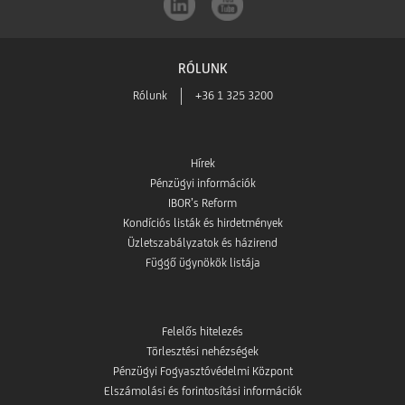
RÓLUNK
Rólunk
+36 1 325 3200
Hírek
Pénzügyi információk
IBOR’s Reform
Kondíciós listák és hirdetmények
Üzletszabályzatok és házirend
Függő ügynökök listája
Felelős hitelezés
Törlesztési nehézségek
Pénzügyi Fogyasztóvédelmi Központ
Elszámolási és forintosítási információk