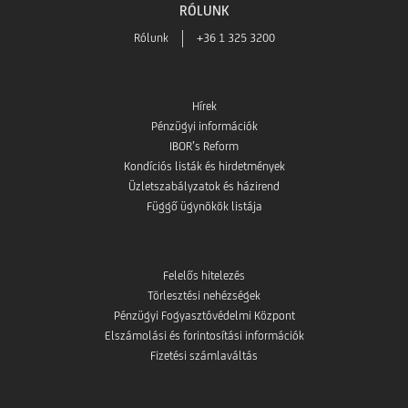
RÓLUNK
Rólunk
+36 1 325 3200
Hírek
Pénzügyi információk
IBOR’s Reform
Kondíciós listák és hirdetmények
Üzletszabályzatok és házirend
Függő ügynökök listája
Felelős hitelezés
Törlesztési nehézségek
Pénzügyi Fogyasztóvédelmi Központ
Elszámolási és forintosítási információk
Fizetési számlaváltás