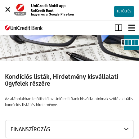
×
UniCredit Mobil app
UniCredit Bank
LETÖLTÉS
Ingyenes a Google Play-ben
Kondíciók
kisvállalati
ügyfelek
részére
Kondíciós listák, Hirdetmény kisvállalati
ügyfelek részére
Az alábbiakban letölthető az UniCredit Bank kisvállalatoknak szóló aktuális
kondíciós listái és hirdetménye.
FINANSZÍROZÁS