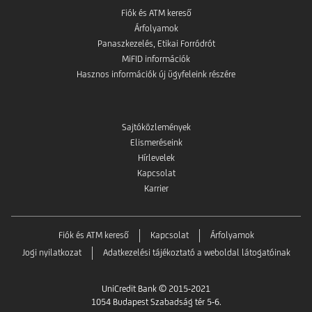
Fiók és ATM kereső
Árfolyamok
Panaszkezelés, Etikai Forródrót
MiFID információk
Hasznos információk új ügyfeleink részére
Sajtóközlemények
Elismeréseink
Hírlevelek
Kapcsolat
Karrier
Fiók és ATM kereső
Kapcsolat
Árfolyamok
Jogi nyilatkozat
Adatkezelési tájékoztató a weboldal látogatóinak
UniCredit Bank © 2015-2021
1054 Budapest Szabadság tér 5-6.