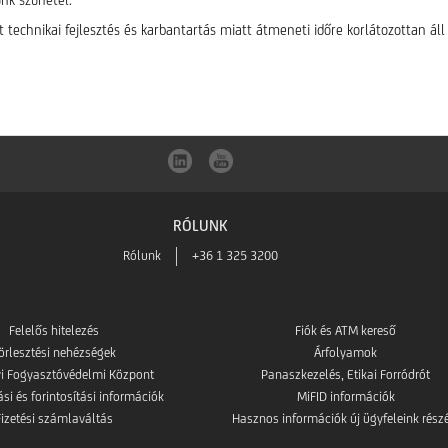
unk szünetel.
 technikai fejlesztés és karbantartás miatt átmeneti időre korlátozottan áll
RÓLUNK
Rólunk
+36 1 325 3200
Felelős hitelezés
Fiók és ATM kereső
örlesztési nehézségek
Árfolyamok
i Fogyasztóvédelmi Központ
Panaszkezelés, Etikai Forródrót
i és forintosítási információk
MiFID információk
Fizetési számlaváltás
Hasznos információk új ügyfeleink rész