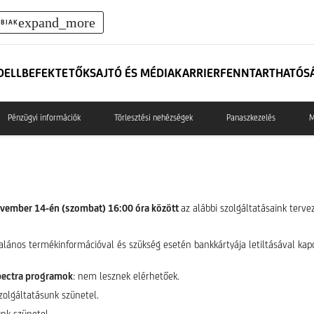
expand_more
BIAK
DELL
BEFEKTETŐK
SAJTÓ ÉS MÉDIA
KARRIER
FENNTARTHATÓS
Pénzügyi információk
Törlesztési nehézségek
Panaszkezelés
M
ovember 14-én (szombat) 16:00 óra között
az alábbi szolgáltatásaink terve
talános termékinformációval és szükség esetén bankkártyája letiltásával ka
Spectra programok
: nem lesznek elérhetőek.
szolgáltatásunk szünetel.