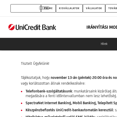
Technikai
MAGÁNSZEMÉLYEK
PRIME
KISVÁLLALATOK
VÁLLALATOK
TOVÁB
fejlesztés
és
IRÁNYÍTÁSI MO
karbantartás
Hírek
Tisztelt Ügyfelünk!
Tájékoztatjuk, hogy
november 13-án (péntek) 20:00 óra és n
vagy korlátozottan állnak rendelkezésére:
Telefonbank-szolgáltatásunk
: munkatársaink kizárólag ál
megadására a fenti időintervallumban nem lesz lehetőség.
SpectraNet Internet Banking, Mobil Banking, Telepített 
Készpénzbefizetés UniCredit-bankautomatán keresztül
: 