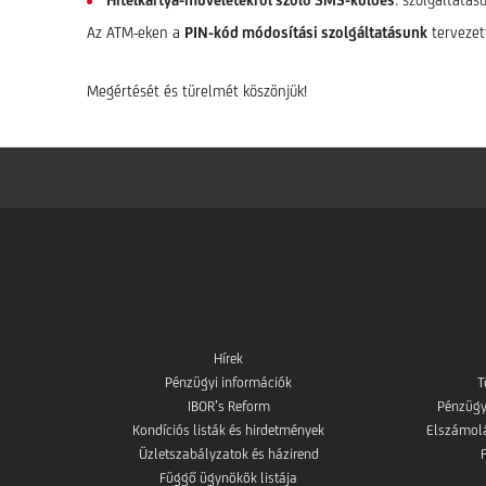
Hitelkártya-műveletekről szóló SMS-küldés
: szolgáltatás
Az ATM-eken a
PIN-kód módosítási szolgáltatásunk
tervezett
Megértését és türelmét köszönjük!
Hírek
Pénzügyi információk
T
IBOR’s Reform
Pénzügy
Kondíciós listák és hirdetmények
Elszámolás
Üzletszabályzatok és házirend
Függő ügynökök listája