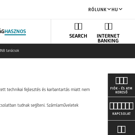
RÓLUNK
HU
ÁG
HASZNOS
SEARCH
INTERNET
BANKING
NB tanácsok
FIÓK - ÉS ATM
zett technikai fejlesztés és karbantartás miatt nem
KERESŐ
pcsolatban tudnak segíteni. Számlaműveletek
KAPCSOLAT