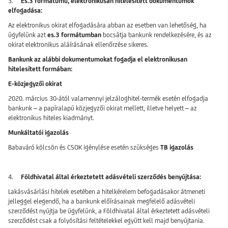
3.
Es.3 formátumú, elektronikusan hitelesített dokumentumok
elfogadása:
Az elektronikus okirat elfogadására abban az esetben van lehetőség, ha
ügyfelünk azt
es.3 formátumban
bocsátja bankunk rendelkezésére, és az
okirat elektronikus aláírásának ellenőrzése sikeres.
Bankunk az alábbi dokumentumokat fogadja el elektronikusan
hitelesített formában:
E-közjegyzői okirat
2020. március 30-ától valamennyi jelzáloghitel-termék esetén elfogadja
bankunk – a papíralapú közjegyzői okirat mellett, illetve helyett – az
elektronikus hiteles kiadmányt.
Munkáltatói igazolás
Babaváró kölcsön és CSOK igénylése esetén szükséges
TB igazolás
4.
Földhivatal által érkeztetett adásvételi szerződés benyújtása:
Lakásvásárlási hitelek esetében a hitelkérelem befogadásakor átmeneti
jelleggel elegendő, ha a bankunk előírásainak megfelelő adásvételi
szerződést nyújtja be ügyfelünk, a Földhivatal által érkeztetett adásvételi
szerződést csak a folyósítási feltételekkel együtt kell majd benyújtania.