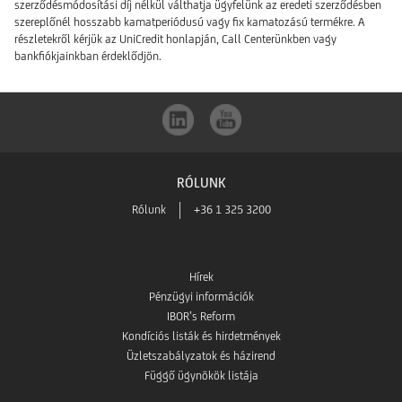
szerződésmódosítási díj nélkül válthatja ügyfelünk az eredeti szerződésben
szereplőnél hosszabb kamatperiódusú vagy fix kamatozású termékre. A
részletekről kérjük az UniCredit honlapján, Call Centerünkben vagy
bankfiókjainkban érdeklődjön.
RÓLUNK
Rólunk
+36 1 325 3200
Hírek
Pénzügyi információk
IBOR’s Reform
Kondíciós listák és hirdetmények
Üzletszabályzatok és házirend
Függő ügynökök listája