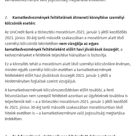
2.
Kamatkedvezmények feltételének átmeneti könnyítése személyi
kölcsönök esetén:
Az UniCredit Bank a törlesztési moratórium 2021. január 1-jétől kezdődőés
2021. június 30-áig tartó második szakaszában a moratórium alatt lévő
személyi kölcsönök tekintetében
nem vizsgálja az egyes
kamatkedvezmények feltételeként előírt havi jóváírások összegét
, a
kedvezményeket e feltételek teljesítése hiányában is biztosítja.
Ez a könnyítés tehát a moratórium alatt lévő személyi kölcsönökre érvényes,
minden egyéb személyi kölcsön esetében a kamatkedvezmények
felételeként előírt havi jóváírások összegét 2021. január 1-jétől a
Hirdetményben foglaltak szerint vizsgáljuk.
A kamatkedvezmények kölcsönszerződésben előírt további, a fenti
felsorolásban nem szereplő feltételeit azonban az ügyfeleknek továbbra is
teljesíteniük kell – a a törlesztési moratórium 2021. január 1-jétől kezdődő
és 2021. június 30-áig tartó második szakaszában moratóriumban lévő
hitelek esetében is – a kamatkedvezményre való jogosultság megtartása
érdekében.