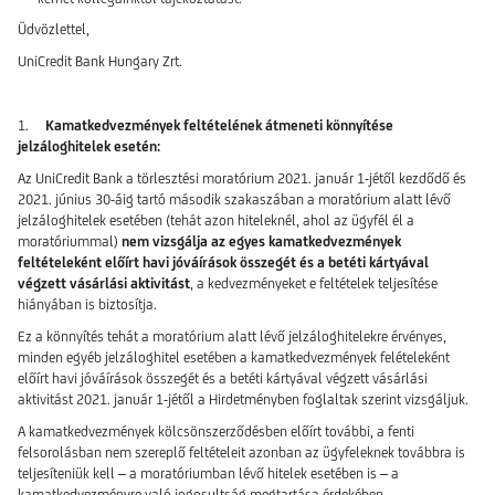
Üdvözlettel,
UniCredit Bank Hungary Zrt.
1.
Kamatkedvezmények feltételének átmeneti könnyítése
jelzáloghitelek esetén:
Az UniCredit Bank a törlesztési moratórium 2021. január 1-jétől kezdődő és
2021. június 30-áig tartó második szakaszában a moratórium alatt lévő
jelzáloghitelek esetében (tehát azon hiteleknél, ahol az ügyfél él a
moratóriummal)
nem vizsgálja az egyes kamatkedvezmények
feltételeként előírt havi jóváírások összegét és a betéti kártyával
végzett vásárlási aktivitást
, a kedvezményeket e feltételek teljesítése
hiányában is biztosítja.
Ez a könnyítés tehát a moratórium alatt lévő jelzáloghitelekre érvényes,
minden egyéb jelzáloghitel esetében a kamatkedvezmények felételeként
előírt havi jóváírások összegét és a betéti kártyával végzett vásárlási
aktivitást 2021. január 1-jétől a Hirdetményben foglaltak szerint vizsgáljuk.
A kamatkedvezmények kölcsönszerződésben előírt további, a fenti
felsorolásban nem szereplő feltételeit azonban az ügyfeleknek továbbra is
teljesíteniük kell – a moratóriumban lévő hitelek esetében is – a
kamatkedvezményre való jogosultság megtartása érdekében.