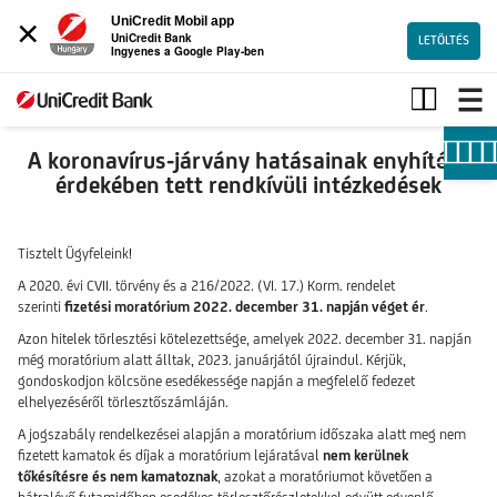
×
UniCredit Mobil app
UniCredit Bank
LETÖLTÉS
Ingyenes a Google Play-ben
Koronavírus-
járvány
hitelezési
információk
A koronavírus-járvány hatásainak enyhítése
érdekében tett rendkívüli intézkedések
Tisztelt Ügyfeleink!
A 2020. évi CVII. törvény és a 216/2022. (VI. 17.) Korm. rendelet
szerinti
fizetési moratórium 2022. december 31. napján véget ér
.
Azon hitelek törlesztési kötelezettsége, amelyek 2022. december 31. napján
még moratórium alatt álltak, 2023. januárjától újraindul. Kérjük,
gondoskodjon kölcsöne esedékessége napján a megfelelő fedezet
elhelyezéséről törlesztőszámláján.
A jogszabály rendelkezései alapján a moratórium időszaka alatt meg nem
fizetett kamatok és díjak a moratórium lejáratával
nem kerülnek
tőkésítésre és nem kamatoznak
, azokat a moratóriumot követően a