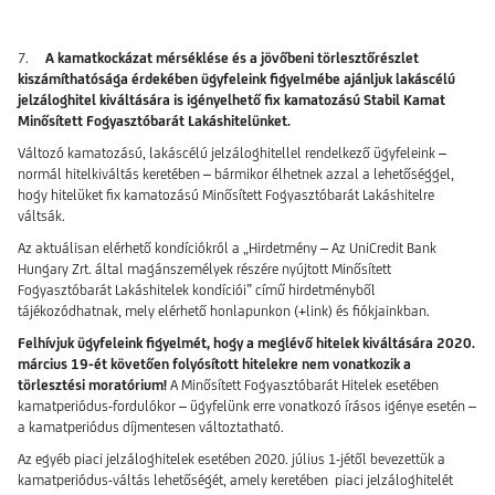
7.
A kamatkockázat mérséklése és a jövőbeni törlesztőrészlet
kiszámíthatósága érdekében ügyfeleink figyelmébe ajánljuk lakáscélú
jelzáloghitel kiváltására is igényelhető fix kamatozású Stabil Kamat
Minősített Fogyasztóbarát Lakáshitelünket.
Változó kamatozású, lakáscélú jelzáloghitellel rendelkező ügyfeleink –
normál hitelkiváltás keretében – bármikor élhetnek azzal a lehetőséggel,
hogy hitelüket fix kamatozású Minősített Fogyasztóbarát Lakáshitelre
váltsák.
Az aktuálisan elérhető kondíciókról a „Hirdetmény – Az UniCredit Bank
Hungary Zrt. által magánszemélyek részére nyújtott Minősített
Fogyasztóbarát Lakáshitelek kondíciói” című hirdetményből
tájékozódhatnak, mely elérhető honlapunkon (+link) és fiókjainkban.
Felhívjuk ügyfeleink figyelmét, hogy a meglévő hitelek kiváltására 2020.
március 19-ét követően folyósított hitelekre nem vonatkozik a
törlesztési moratórium!
A Minősített Fogyasztóbarát Hitelek esetében
kamatperiódus-fordulókor – ügyfelünk erre vonatkozó írásos igénye esetén –
a kamatperiódus díjmentesen változtatható.
Az egyéb piaci jelzáloghitelek esetében 2020. július 1-jétől bevezettük a
kamatperiódus-váltás lehetőségét, amely keretében piaci jelzáloghitelét