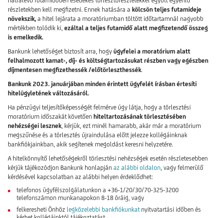
hátralévő futamidőben esedékes törlesztőrészletekkel együtt egyenlő
részletekben kell megfizetni. Ennek hatására a
kölcsön teljes futamideje
növekszik,
a hitel lejárata a moratóriumban töltött időtartamnál nagyobb
mértékben tolódik ki,
ezáltal a teljes futamidő alatt megfizetendő összeg
is emelkedik.
Bankunk lehetőséget biztosít arra, hogy
ügyfelei a moratórium alatt
felhalmozott kamat-, díj- és költségtartozásukat részben vagy egészben
díjmentesen megfizethessék /előtörleszthessék
.
Bankunk 2023. januárjában minden érintett ügyfelét írásban értesíti
hitelügyletének változásáról.
Ha pénzügyi teljesítőképességét felmérve úgy látja, hogy a törlesztési
moratórium időszakát követően
hiteltartozásának törlesztésében
nehézségei lesznek
, kérjük, ezt minél hamarabb, akár már a moratórium
megszűnése és a törlesztés újraindulása előtt jelezze kollégáinknak
bankfiókjainkban, akik segítenek megoldást keresni helyzetére.
A hitelkönnyítő lehetőségekről törlesztési nehézségek esetén részletesebben
kérjük tájékozódjon Bankunk honlapján
az alábbi oldalon
, vagy felmerülő
kérdésével kapcsolatban az alábbi helyen érdeklődhet:
telefonos ügyfélszolgálatunkon a +36-1/20/30/70-325-3200
telefonszámon munkanapokon 8-18 óráig, vagy
felkeresheti Önhöz
legközelebbi bankfiókunkat
nyitvatartási időben és
kérhet kollégáinktól tájékoztatást.