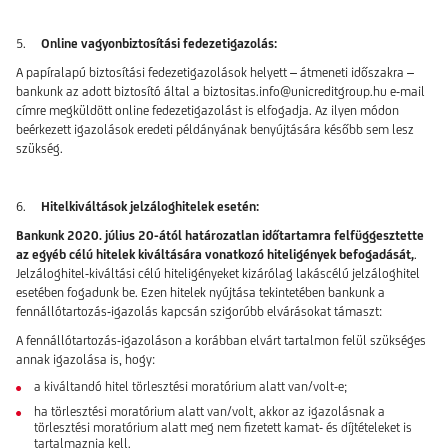
5.
Online vagyonbiztosítási fedezetigazolás:
A papíralapú biztosítási fedezetigazolások helyett – átmeneti időszakra –
bankunk az adott biztosító által a biztositas.info@unicreditgroup.hu e-mail
címre megküldött online fedezetigazolást is elfogadja. Az ilyen módon
beérkezett igazolások eredeti példányának benyújtására később sem lesz
szükség.
6.
Hitelkiváltások jelzáloghitelek esetén:
Bankunk 2020. július 20-ától határozatlan időtartamra felfüggesztette
az egyéb célú hitelek kiváltására vonatkozó hiteligények befogadását,
.
Jelzáloghitel-kiváltási célú hiteligényeket kizárólag lakáscélú jelzáloghitel
esetében fogadunk be. Ezen hitelek nyújtása tekintetében bankunk a
fennállótartozás-igazolás kapcsán szigorúbb elvárásokat támaszt:
A fennállótartozás-igazoláson a korábban elvárt tartalmon felül szükséges
annak igazolása is, hogy:
a kiváltandó hitel törlesztési moratórium alatt van/volt-e;
ha törlesztési moratórium alatt van/volt, akkor az igazolásnak a
törlesztési moratórium alatt meg nem fizetett kamat- és díjtételeket is
tartalmaznia kell.