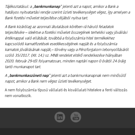
Tájékoztatásul: a „
bankmunkanap
” jelenti azt a napot, amikor a Bank a
hatályos nyitvatartási rendje szerint üzleti tevékenységet végez, így amelyen a
Bank fizetési művelet teljesítése céljából nyitva tart.
A Bank kizárólag az azonnali átutalások körében rá háruló feladatok
teljesítésére – ideértve a fizetési művelet összegének terhelési vagy jóváírási
értéknappal való ellátását, továbbá a folyószámla hitel termékekhez
kapcsolódó kamatfizetések esedékességének napját és a folyószámla
kamatok jóváírásának napját,– törvény vagy a Pénzforgalom lebonyolításáról
szóló 35/2017. (XII. 14.) sz. MNB rendelet eltérő rendelkezése hiányában
2020. február 29-től folyamatosan, minden naptári napon 0 órától 24 óráig
tartó munkanapot tart.
A „
bankmunkaszüneti nap
” jelenti azt a bankmunkanapnak nem minősülő
napot, amikor a Bank nem végez üzleti tevékenységet.
A nem folyószámla típusú vállalati és kisvállalati hitelekre a fenti változás
nem vonatkozik.