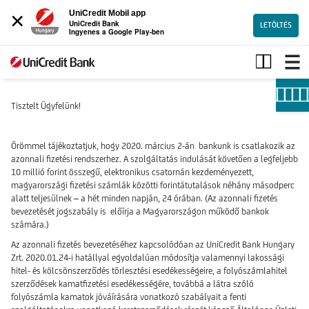
×
UniCredit Mobil app
UniCredit Bank
LETÖLTÉS
Ingyenes a Google Play-ben
Hamarosan
érkezik
az
azonnali
Tisztelt Ügyfelünk!
fizetés
Örömmel tájékoztatjuk, hogy 2020. március 2-án bankunk is csatlakozik az
azonnali fizetési rendszerhez. A szolgáltatás indulását követően a legfeljebb
10 millió forint összegű, elektronikus csatornán kezdeményezett,
magyarországi fizetési számlák közötti forintátutalások néhány másodperc
alatt teljesülnek – a hét minden napján, 24 órában. (Az azonnali fizetés
bevezetését jogszabály is előírja a Magyarországon működő bankok
számára.)
Az azonnali fizetés bevezetéséhez kapcsolódóan az UniCredit Bank Hungary
Zrt. 2020.01.24-i hatállyal egyoldalúan módosítja valamennyi lakossági
hitel- és kölcsönszerződés törlesztési esedékességeire, a folyószámlahitel
szerződések kamatfizetési esedékességére, továbbá a látra szóló
folyószámla kamatok jóváírására vonatkozó szabályait a fenti