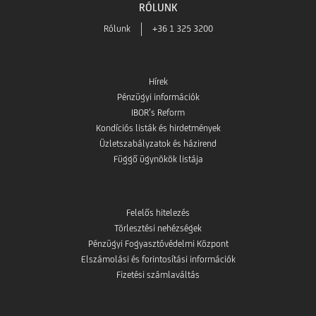
RÓLUNK
Rólunk
+36 1 325 3200
Hírek
Pénzügyi információk
IBOR’s Reform
Kondíciós listák és hirdetmények
Üzletszabályzatok és házirend
Függő ügynökök listája
Felelős hitelezés
Törlesztési nehézségek
Pénzügyi Fogyasztóvédelmi Központ
Elszámolási és forintosítási információk
Fizetési számlaváltás