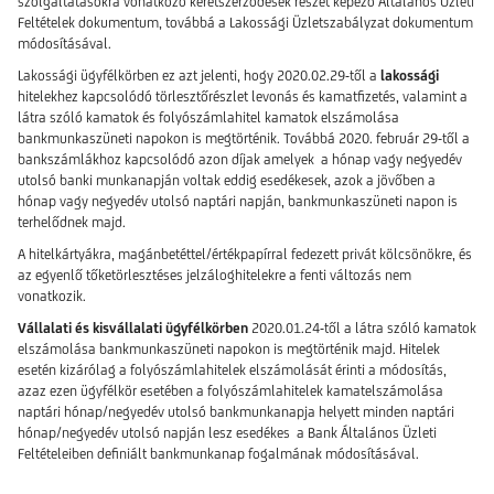
szolgáltatásokra vonatkozó keretszerződések részét képező Általános Üzleti
Feltételek dokumentum, továbbá a Lakossági Üzletszabályzat dokumentum
módosításával.
Lakossági ügyfélkörben ez azt jelenti, hogy 2020.02.29-től a
lakossági
hitelekhez kapcsolódó törlesztőrészlet levonás és kamatfizetés, valamint a
látra szóló kamatok és folyószámlahitel kamatok elszámolása
bankmunkaszüneti napokon is megtörténik. Továbbá 2020. február 29-től a
bankszámlákhoz kapcsolódó azon díjak amelyek a hónap vagy negyedév
utolsó banki munkanapján voltak eddig esedékesek, azok a jövőben a
hónap vagy negyedév utolsó naptári napján, bankmunkaszüneti napon is
terhelődnek majd.
A hitelkártyákra, magánbetéttel/értékpapírral fedezett privát kölcsönökre, és
az egyenlő tőketörlesztéses jelzáloghitelekre a fenti változás nem
vonatkozik.
Vállalati és kisvállalati ügyfélkörben
2020.01.24-től
a látra szóló kamatok
elszámolása bankmunkaszüneti napokon is megtörténik majd. Hitelek
esetén kizárólag a folyószámlahitelek elszámolását érinti a módosítás,
azaz ezen ügyfélkör esetében a folyószámlahitelek kamatelszámolása
naptári hónap/negyedév utolsó bankmunkanapja helyett minden naptári
hónap/negyedév utolsó napján lesz esedékes a Bank Általános Üzleti
Feltételeiben definiált bankmunkanap fogalmának módosításával.