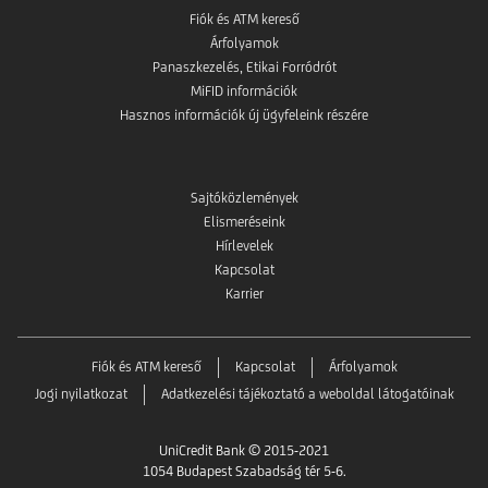
Fiók és ATM kereső
Árfolyamok
Panaszkezelés, Etikai Forródrót
MiFID információk
Hasznos információk új ügyfeleink részére
Sajtóközlemények
Elismeréseink
Hírlevelek
Kapcsolat
Karrier
Fiók és ATM kereső
Kapcsolat
Árfolyamok
Jogi nyilatkozat
Adatkezelési tájékoztató a weboldal látogatóinak
UniCredit Bank © 2015-2021
1054 Budapest Szabadság tér 5-6.