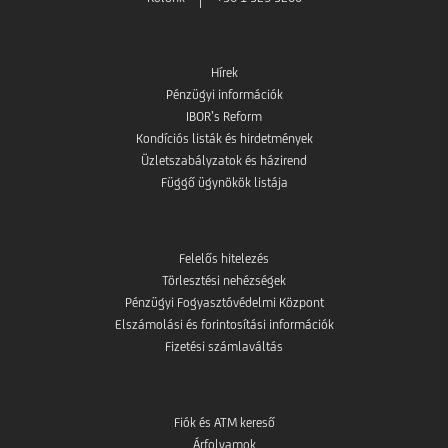
Hírek
Pénzügyi információk
IBOR’s Reform
Kondíciós listák és hirdetmények
Üzletszabályzatok és házirend
Függő ügynökök listája
Felelős hitelezés
Törlesztési nehézségek
Pénzügyi Fogyasztóvédelmi Központ
Elszámolási és forintosítási információk
Fizetési számlaváltás
Fiók és ATM kereső
Árfolyamok