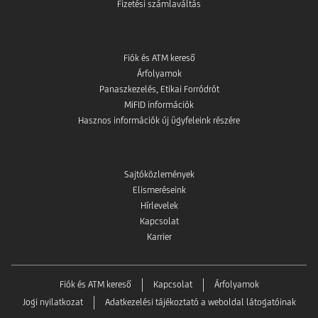
Fizetési számlaváltás
Fiók és ATM kereső
Árfolyamok
Panaszkezelés, Etikai Forródrót
MiFID információk
Hasznos információk új ügyfeleink részére
Sajtóközlemények
Elismeréseink
Hírlevelek
Kapcsolat
Karrier
Fiók és ATM kereső
Kapcsolat
Árfolyamok
Jogi nyilatkozat
Adatkezelési tájékoztató a weboldal látogatóinak