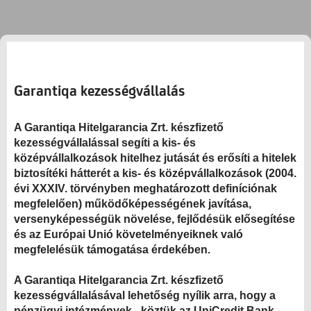
Garantiqa kezességvállalás
A Garantiqa Hitelgarancia Zrt. készfizető
kezességvállalással segíti a kis- és
középvállalkozások hitelhez jutását és erősíti a hitelek
biztosítéki hátterét a kis- és középvállalkozások (2004.
évi XXXIV. törvényben meghatározott definíciónak
megfelelően) működőképességének javítása,
versenyképességük növelése, fejlődésük elősegítése
és az Európai Unió követelményeiknek való
megfelelésük támogatása érdekében.
A Garantiqa Hitelgarancia Zrt. készfizető
kezességvállalásával lehetőség nyílik arra, hogy a
pénzügyi intézmények - köztük az UniCredit Bank