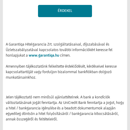
ÉRDEKEL
A Garantiqa Hitelgarancia Zrt. szolgáltatásaival, díjszabásával és
Üzletszabályzatával kapcsolatos további információkért keresse fel
honlapjukat a
www.garantiqa.hu
címen.
Amennyiben tájékoztatónk felkeltette érdeklődését, kérdéseivel keresse
kapcsolattartóját vagy forduljon bizalommal bankfiókban dolgozó
munkatársainkhoz.
Jelen tájékoztató nem minősül ajánlattételnek. A bank a kondíciók
változtatásának jogát fenntartja. Az UniCredit Bank fenntartja a jogot, hogy
a hitel / bankgarancia igénylése és a beadott dokumentumok alapján
egyedileg döntsön a hitel folyósításáról / bankgarancia kibocsátásáról,
annak összegéről és feltételeiről.