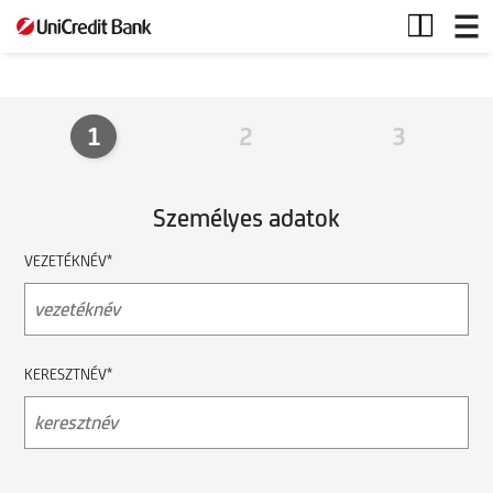
VDCS-
SCHOTT
1
2
3
Személyes adatok
VEZETÉKNÉV*
KERESZTNÉV*