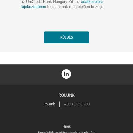
az UniCredit Bank Hungary Zrt. az
adatkezelési
tájékoztatóban
foglaltaknak megfelelően kezelje.
RÓLUNK
Rólunk
+36 1 325 3200
Hírek
Kondíciók magánszemélyek részére