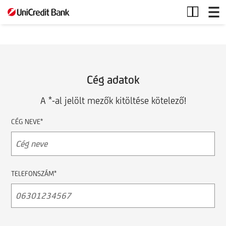
Céges
termék
Cég adatok
A *-al jelölt mezők kitöltése kötelező!
CÉG NEVE*
TELEFONSZÁM*