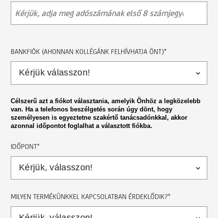
BANKFIÓK (AHONNAN KOLLÉGÁNK FELHÍVHATJA ÖNT)*
Célszerű azt a fiókot választania, amelyik Önhöz a legközelebb
van. Ha a telefonos beszélgetés során úgy dönt, hogy
személyesen is egyeztetne szakértő tanácsadónkkal, akkor
azonnal időpontot foglalhat a választott fiókba.
IDŐPONT*
MILYEN TERMÉKÜNKKEL KAPCSOLATBAN ÉRDEKLŐDIK?*