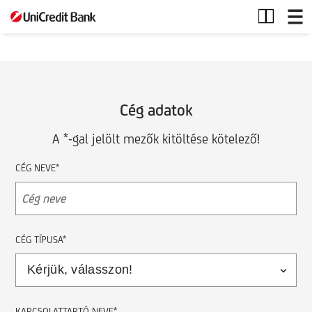
Céges
termék
Cég adatok
A *-gal jelölt mezők kitöltése kötelező!
CÉG NEVE*
CÉG TÍPUSA*
KAPCSOLATTARTÓ NEVE*