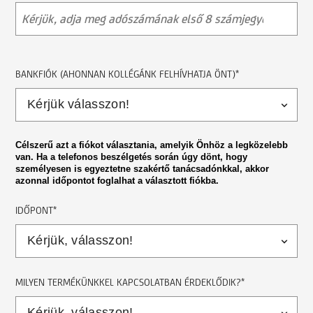
BANKFIÓK (AHONNAN KOLLÉGÁNK FELHÍVHATJA ÖNT)*
Célszerű azt a fiókot választania, amelyik Önhöz a legközelebb
van. Ha a telefonos beszélgetés során úgy dönt, hogy
személyesen is egyeztetne szakértő tanácsadónkkal, akkor
azonnal időpontot foglalhat a választott fiókba.
IDŐPONT*
MILYEN TERMÉKÜNKKEL KAPCSOLATBAN ÉRDEKLŐDIK?*