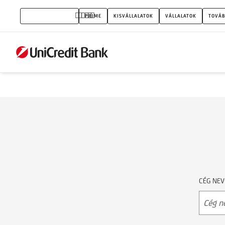
Céges
MAGÁNSZEMÉLYEK
PRIME
KISVÁLLALATOK
VÁLLALATOK
TOVÁB
termék
CÉG NEV