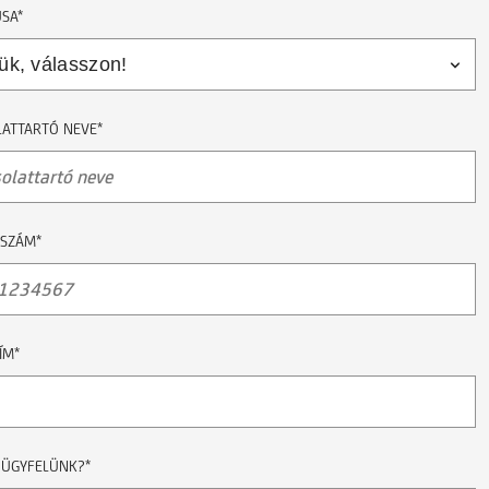
USA*
ATTARTÓ NEVE*
NSZÁM*
ÍM*
 ÜGYFELÜNK?*