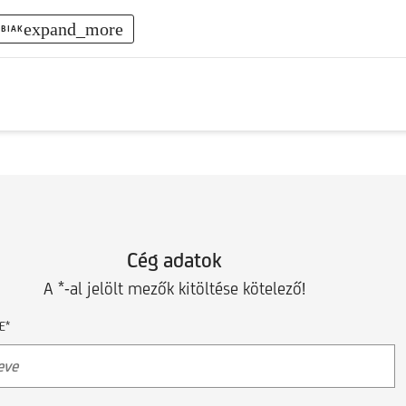
expand_more
BIAK
Cég adatok
A *-al jelölt mezők kitöltése kötelező!
E*