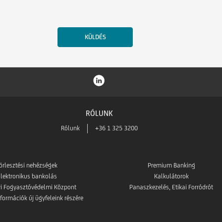
RÓLUNK
Rólunk
+36 1 325 3200
örlesztési nehézségek
Premium Banking
lektronikus bankolás
Kalkulátorok
i Fogyasztóvédelmi Központ
Panaszkezelés, Etikai Forródrót
formációk új ügyfeleink részére