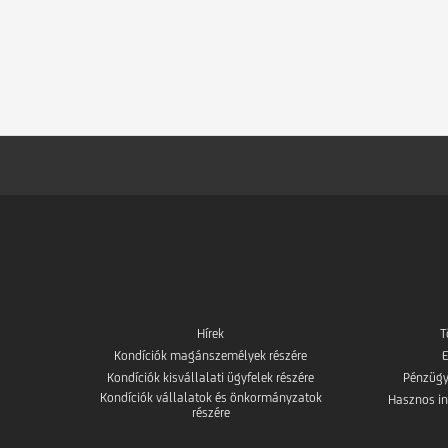
Hírek
T
Kondíciók magánszemélyek részére
E
Kondíciók kisvállalati ügyfelek részére
Pénzügy
Kondíciók vállalatok és önkormányzatok
Hasznos in
részére