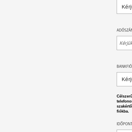
ADÓSZÁM
BANKFIÓ
Célszerű
telefono
szakértő
fiókba.
IDŐPONT