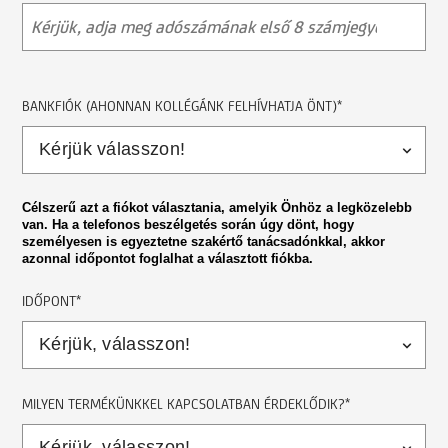
BANKFIÓK (AHONNAN KOLLÉGÁNK FELHÍVHATJA ÖNT)*
Célszerű azt a fiókot választania, amelyik Önhöz a legközelebb
van. Ha a telefonos beszélgetés során úgy dönt, hogy
személyesen is egyeztetne szakértő tanácsadónkkal, akkor
azonnal időpontot foglalhat a választott fiókba.
IDŐPONT*
MILYEN TERMÉKÜNKKEL KAPCSOLATBAN ÉRDEKLŐDIK?*