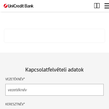
Hitel
vonal
expand_more
Kapcsolatfelvételi adatok
VEZETÉKNÉV*
KERESZTNÉV*