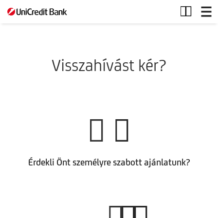
Hitel
vonal
-
Felújítási
személyi
kölcsön
Visszahívást kér?
Érdekli Önt személyre szabott ajánlatunk?