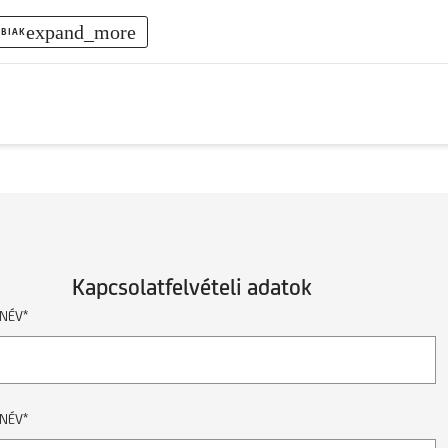
expand_more
BIAK
Kapcsolatfelvételi adatok
NÉV*
NÉV*