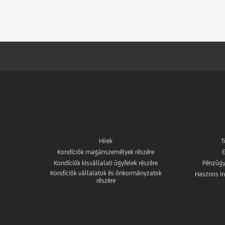
Hírek
T
Kondíciók magánszemélyek részére
E
Kondíciók kisvállalati ügyfelek részére
Pénzügy
Kondíciók vállalatok és önkormányzatok
Hasznos in
részére