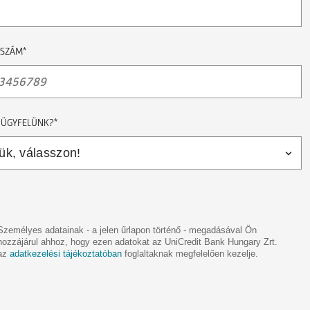
NSZÁM*
 ÜGYFELÜNK?*
Személyes adatainak - a jelen űrlapon történő - megadásával Ön
hozzájárul ahhoz, hogy ezen adatokat az UniCredit Bank Hungary Zrt.
az
adatkezelési tájékoztatóban
foglaltaknak megfelelően kezelje.