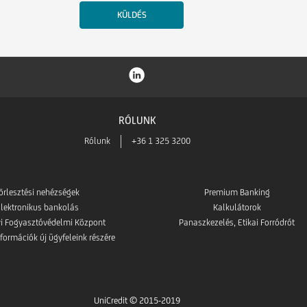
RÓLUNK
Rólunk
+36 1 325 3200
örlesztési nehézségek
Premium Banking
lektronikus bankolás
Kalkulátorok
i Fogyasztóvédelmi Központ
Panaszkezelés, Etikai Forródrót
formációk új ügyfeleink részére
UniCredit © 2015-2019