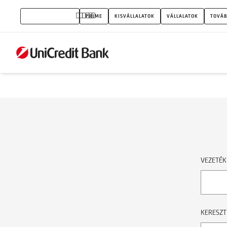
Hitel
MAGÁNSZEMÉLYEK
PRIME
KISVÁLLALATOK
VÁLLALATOK
TOVÁB
vonal
VEZETÉK
KERESZT