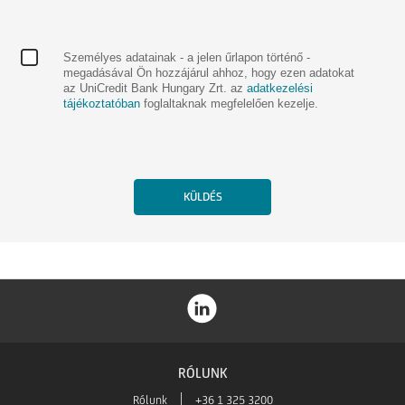
Személyes adatainak - a jelen űrlapon történő -
megadásával Ön hozzájárul ahhoz, hogy ezen adatokat
az UniCredit Bank Hungary Zrt. az
adatkezelési
tájékoztatóban
foglaltaknak megfelelően kezelje.
RÓLUNK
Rólunk
+36 1 325 3200