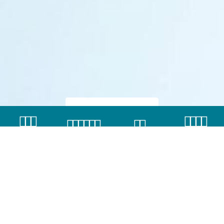
FIÓK - ÉS ATM
FIX SZÁMLA-
KAPCSOLAT
ÁRFOLYAMOK
KERESŐ
CSOMAG