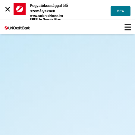
×
Fogyatékossággal élő
VIEW
személyeknek
www.unicreditbank.hu
FREE In Google Play
Fogyatékossággal
élő
személyeknek