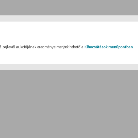
áloglevél aukciójának eredménye megtekinthető a
Kibocsátások menüpontban
.