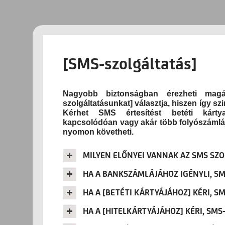
[SMS-szolgáltatás]
Nagyobb biztonságban érezheti magá
szolgáltatásunkat] választja, hiszen így sz
Kérhet SMS értesítést betéti kártya-s
kapcsolódóan vagy akár több folyószámlájáh
nyomon követheti.
MILYEN ELŐNYEI VANNAK AZ SMS SZ
HA A BANKSZÁMLÁJÁHOZ IGÉNYLI, S
HA A [BETÉTI KÁRTYÁJÁHOZ] KÉRI, S
HA A [HITELKÁRTYÁJÁHOZ] KÉRI, SM