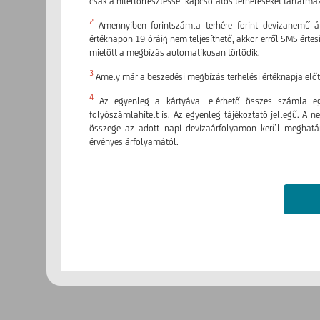
csak a hiteltörlesztéssel kapcsolatos terheléseket tartalma
2
Amennyiben forintszámla terhére forint devizanemű á
értéknapon 19 óráig nem teljesíthető, akkor erről SMS érte
mielőtt a megbízás automatikusan törlődik.
3
Amely már a beszedési megbízás terhelési értéknapja elő
4
Az egyenleg a kártyával elérhető összes számla egy
folyószámlahitelt is. Az egyenleg tájékoztató jellegű. A 
összege az adott napi devizaárfolyamon kerül meghatáro
érvényes árfolyamától.