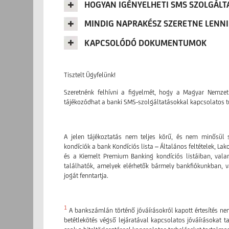
HOGYAN IGÉNYELHETI SMS SZOLGÁLT
MINDIG NAPRAKÉSZ SZERETNE LENNI
KAPCSOLÓDÓ DOKUMENTUMOK
Tisztelt Ügyfelünk!
Szeretnénk felhívni a figyelmét, hogy a Magyar Nemze
tájékozódhat a banki SMS-szolgáltatásokkal kapcsolatos t
A jelen tájékoztatás nem teljes körű, és nem minősül s
kondíciók a bank Kondíciós lista – Általános feltételek, Lak
és a Kiemelt Premium Banking kondíciós listáiban, val
találhatók, amelyek elérhetők bármely bankfiókunkban, 
jogát fenntartja.
1
A bankszámlán történő jóváírásokról kapott értesítés ne
betétlekötés végső lejáratával kapcsolatos jóváírásokat ta