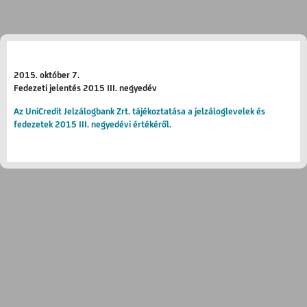
2015. október 7.
Fedezeti jelentés 2015 III. negyedév
Az UniCredit Jelzálogbank Zrt. tájékoztatása a jelzáloglevelek és
fedezetek 2015 III. negyedévi értékéről.