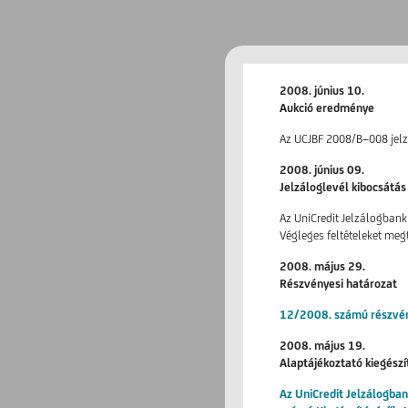
2008. június 10.
Aukció eredménye
Az UCJBF 2008/B−008 jelz
2008. június 09.
Jelzáloglevél kibocsátás
Az UniCredit Jelzálogbank 
Végleges feltételeket me
2008. május 29.
Részvényesi határozat
12/2008. számú részvén
2008. május 19.
Alaptájékoztató kiegészí
Az UniCredit Jelzálogban