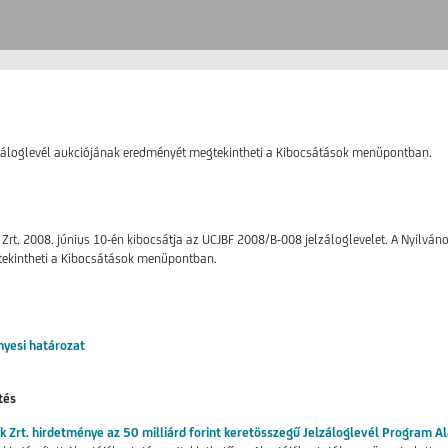
áloglevél aukciójának eredményét megtekintheti a Kibocsátások menüpontban.
Zrt. 2008. június 10-én kibocsátja az UCJBF 2008/B-008 jelzáloglevelet. A Nyilvános
gtekintheti a Kibocsátások menüpontban.
yesi határozat
tés
k Zrt. hirdetménye az 50 milliárd forint keretösszegű Jelzáloglevél Program A