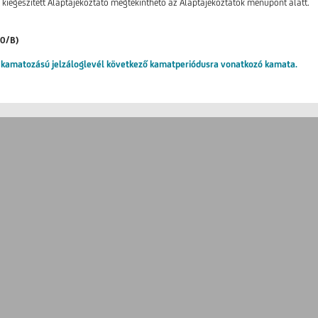
 kiegészített Alaptájékoztató megtekinthető az Alaptájékoztatók menüpont alatt.
0/B)
kamatozású jelzáloglevél következő kamatperiódusra vonatkozó kamata.