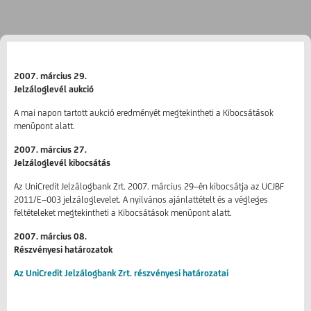
2007. március 29.
Jelzáloglevél aukció
A mai napon tartott aukció eredményét megtekintheti a Kibocsátások
menüpont alatt.
2007. március 27.
Jelzáloglevél kibocsátás
Az UniCredit Jelzálogbank Zrt. 2007. március 29−én kibocsátja az UCJBF
2011/E−003 jelzáloglevelet. A nyilvános ajánlattételt és a végleges
feltételeket megtekintheti a Kibocsátások menüpont alatt.
2007. március 08.
Részvényesi határozatok
Az UniCredit Jelzálogbank Zrt. részvényesi határozatai