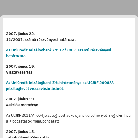
2007. június 22.
12/2007. számú részvényesi határozat
Az UniCredit Jelzálogbank Zrt. 12/2007. számú részvényesi
határozata.
2007. június 19.
Visszavásárlás
Az UniCredit Jelzálogbank Zrt. hirdetménye az UCJBF 2008/A
jelzáloglevél visszavásárlásáról.
2007. június 19.
Aukció eredménye
Az UCJBF 2011/A−004 jelzáloglevél aukciójának eredményét megtekintheti
a Kibocsátások menüpont alatt.
2007. június 15.
Jelzáloglevél Kibocsátás