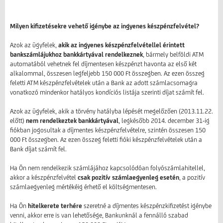
Milyen kifizetésekre vehető igénybe az ingyenes készpénzfelvétel?
Azok az ügyfelek,
akik az ingyenes készpénzfelvétellel érintett
bankszámlájukhoz bankkártyával rendelkeznek
, bármely belföldi ATM
automatából vehetnek fel díjmentesen készpénzt havonta az első két
alkalommal, összesen legfeljebb 150 000 Ft összegben. Az ezen összeg
feletti ATM készpénzfelvételek után a Bank az adott számlacsomagra
vonatkozó mindenkor hatályos kondíciós listája szerinti díjat számít fel.
Azok az ügyfelek, akik a törvény hatályba lépését megelőzően (2013.11.22.
előtt)
nem rendelkeztek bankkártyával
, legkésőbb 2014. december 31-ig
fiókban jogosultak a díjmentes készpénzfelvételre, szintén összesen 150
000 Ft összegben. Az ezen összeg feletti fióki készpénzfelvételek után a
Bank díjat számít fel.
Ha Ön nem rendelkezik számlájához kapcsolódóan folyószámlahitellel,
akkor a készpénzfelvétel
csak pozitív számlaegyenleg esetén
, a pozitív
számlaegyenleg mértékéig érhető el költségmentesen.
Ha Ön
hitelkerete terhére
szeretné a díjmentes készpénzkifizetést igénybe
venni, akkor erre is van lehetősége, Bankunknál a fennálló szabad