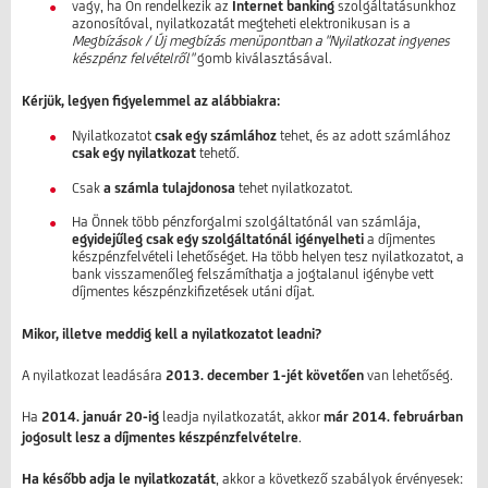
vagy, ha Ön rendelkezik az
Internet banking
szolgáltatásunkhoz
azonosítóval, nyilatkozatát megteheti elektronikusan is a
Megbízások / Új megbízás menüpontban a "Nyilatkozat ingyenes
készpénz felvételről"
gomb kiválasztásával.
Kérjük, legyen figyelemmel az alábbiakra:
Nyilatkozatot
csak egy számlához
tehet, és az adott számlához
csak egy nyilatkozat
tehető.
Csak
a számla tulajdonosa
tehet nyilatkozatot.
Ha Önnek több pénzforgalmi szolgáltatónál van számlája,
egyidejűleg csak egy szolgáltatónál igényelheti
a díjmentes
készpénzfelvételi lehetőséget. Ha több helyen tesz nyilatkozatot, a
bank visszamenőleg felszámíthatja a jogtalanul igénybe vett
díjmentes készpénzkifizetések utáni díjat.
Mikor, illetve meddig kell a nyilatkozatot leadni?
A nyilatkozat leadására
2013. december 1-jét követően
van lehetőség.
Ha
2014. január 20-ig
leadja nyilatkozatát, akkor
már 2014. februárban
jogosult lesz a díjmentes készpénzfelvételre
.
Ha később adja le nyilatkozatát
, akkor a következő szabályok érvényesek: