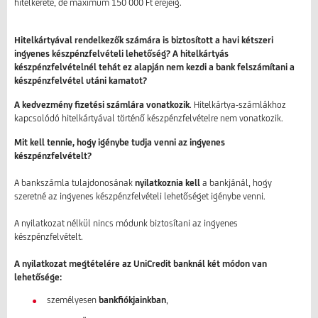
hitelkerete, de maximum 150 000 Ft erejéig.
Hitelkártyával rendelkezők számára is biztosított a havi kétszeri
ingyenes készpénzfelvételi lehetőség? A hitelkártyás
készpénzfelvételnél tehát ez alapján nem kezdi a bank felszámítani a
készpénzfelvétel utáni kamatot?
A kedvezmény fizetési számlára vonatkozik
. Hitelkártya-számlákhoz
kapcsolódó hitelkártyával történő készpénzfelvételre nem vonatkozik.
Mit kell tennie, hogy igénybe tudja venni az ingyenes
készpénzfelvételt?
A bankszámla tulajdonosának
nyilatkoznia kell
a bankjánál, hogy
szeretné az ingyenes készpénzfelvételi lehetőséget igénybe venni.
A nyilatkozat nélkül nincs módunk biztosítani az ingyenes
készpénzfelvételt.
A nyilatkozat megtételére az UniCredit banknál két módon van
lehetősége:
személyesen
bankfiókjainkban
,