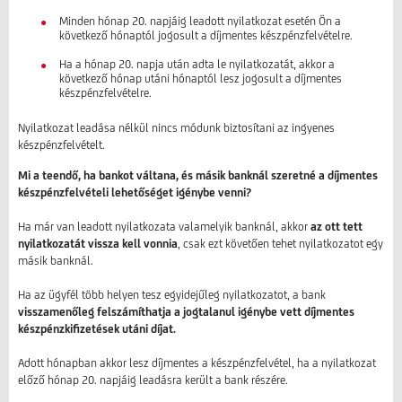
Minden hónap 20. napjáig leadott nyilatkozat esetén Ön a
következő hónaptól jogosult a díjmentes készpénzfelvételre.
Ha a hónap 20. napja után adta le nyilatkozatát, akkor a
következő hónap utáni hónaptól lesz jogosult a díjmentes
készpénzfelvételre.
Nyilatkozat leadása nélkül nincs módunk biztosítani az ingyenes
készpénzfelvételt.
Mi a teendő, ha bankot váltana, és másik banknál szeretné a díjmentes
készpénzfelvételi lehetőséget igénybe venni?
Ha már van leadott nyilatkozata valamelyik banknál, akkor
az ott tett
nyilatkozatát vissza kell vonnia
, csak ezt követően tehet nyilatkozatot egy
másik banknál.
Ha az ügyfél több helyen tesz egyidejűleg nyilatkozatot, a bank
visszamenőleg felszámíthatja a jogtalanul igénybe vett díjmentes
készpénzkifizetések utáni díjat.
Adott hónapban akkor lesz díjmentes a készpénzfelvétel, ha a nyilatkozat
előző hónap 20. napjáig leadásra került a bank részére.