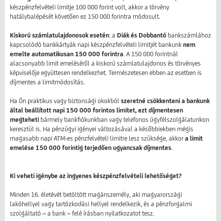
készpénzfelvételi limitje 100 000 forint volt, akkor a törvény
hatálybalépését követően ez 150 000 forintra módosult.
Kiskorú számlatulajdonosok esetén
: a
Diák és Dobbantó
bankszámlához
kapcsolódó bankkártyák napi készpénzfelvételi limitjét bankunk
nem
emelte automatikusan 150 000 forintra
. A 150 000 forintnál
alacsonyabb limit emeléséről a kiskorú számlatulajdonos és törvényes
képviselője együttesen rendelkezhet. Természetesen ebben az esetben is
díjmentes a limitmódosítás.
Ha Ön praktikus vagy biztonsági okokból
szeretné csökkenteni a bankunk
által beállított napi 150 000 forintos limitet, ezt díjmentesen
megteheti
bármely bankfiókunkban vagy telefonos ügyfélszolgálatunkon
keresztül is. Ha pénzügyi igényei változásával a későbbiekben mégis
magasabb napi ATM-es pénzfelvételi limitre lesz szüksége, akkor
a limit
emelése 150 000 forintig terjedően ugyancsak díjmentes
.
Ki veheti igénybe az ingyenes készpénzfelvételi lehetőséget?
Minden 16. életévét betöltött magánszemély, aki magyarországi
lakóhellyel vagy tartózkodási hellyel rendelkezik, és a pénzforgalmi
szolgáltató – a bank – felé írásban nyilatkozatot tesz.