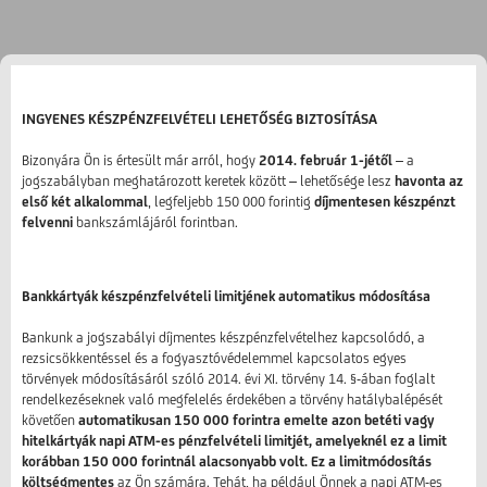
INGYENES KÉSZPÉNZFELVÉTELI LEHETŐSÉG BIZTOSÍTÁSA
Bizonyára Ön is értesült már arról, hogy
2014. február 1-jétől
– a
jogszabályban meghatározott keretek között – lehetősége lesz
havonta az
első két alkalommal
, legfeljebb 150 000 forintig
díjmentesen készpénzt
felvenni
bankszámlájáról forintban.
Bankkártyák készpénzfelvételi limitjének automatikus módosítása
Bankunk a jogszabályi díjmentes készpénzfelvételhez kapcsolódó, a
rezsicsökkentéssel és a fogyasztóvédelemmel kapcsolatos egyes
törvények módosításáról szóló 2014. évi XI. törvény 14. §-ában foglalt
rendelkezéseknek való megfelelés érdekében a törvény hatálybalépését
követően
automatikusan 150 000 forintra emelte azon betéti vagy
hitelkártyák napi ATM-es pénzfelvételi limitjét, amelyeknél ez a limit
korábban 150 000 forintnál alacsonyabb volt. Ez a limitmódosítás
költségmentes
az Ön számára. Tehát, ha például Önnek a napi ATM-es