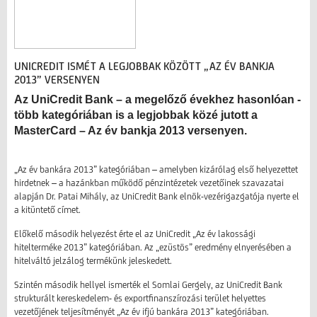
UNICREDIT ISMÉT A LEGJOBBAK KÖZÖTT „AZ ÉV BANKJA
2013” VERSENYEN
Az UniCredit Bank – a megelőző évekhez hasonlóan -
több kategóriában is a legjobbak közé jutott a
MasterCard – Az év bankja 2013 versenyen.
„Az év bankára 2013” kategóriában – amelyben kizárólag első helyezettet
hirdetnek – a hazánkban működő pénzintézetek vezetőinek szavazatai
alapján Dr. Patai Mihály, az UniCredit Bank elnök-vezérigazgatója nyerte el
a kitüntető címet.
Előkelő második helyezést érte el az UniCredit „Az év lakossági
hitelterméke 2013” kategóriában. Az „ezüstös” eredmény elnyerésében a
hitelváltó jelzálog termékünk jeleskedett.
Szintén második hellyel ismerték el Somlai Gergely, az UniCredit Bank
strukturált kereskedelem- és exportfinanszírozási terület helyettes
vezetőjének teljesítményét „Az év ifjú bankára 2013” kategóriában.