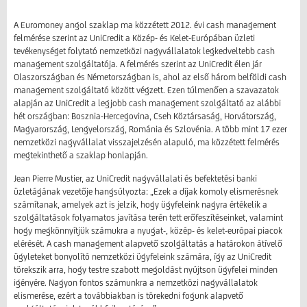
A Euromoney angol szaklap ma közzétett 2012. évi cash management
felmérése szerint az UniCredit a Közép- és Kelet-Európában üzleti
tevékenységet folytató nemzetközi nagyvállalatok legkedveltebb cash
management szolgáltatója. A felmérés szerint az UniCredit élen jár
Olaszországban és Németországban is, ahol az első három belföldi cash
management szolgáltató között végzett. Ezen túlmenően a szavazatok
alapján az UniCredit a legjobb cash management szolgáltató az alábbi
hét országban: Bosznia-Hercegovina, Cseh Köztársaság, Horvátország,
Magyarország, Lengyelország, Románia és Szlovénia. A több mint 17 ezer
nemzetközi nagyvállalat visszajelzésén alapuló, ma közzétett felmérés
megtekinthető a szaklap honlapján.
Jean Pierre Mustier, az UniCredit nagyvállalati és befektetési banki
üzletágának vezetője hangsúlyozta: „Ezek a díjak komoly elismerésnek
számítanak, amelyek azt is jelzik, hogy ügyfeleink nagyra értékelik a
szolgáltatások folyamatos javítása terén tett erőfeszítéseinket, valamint
hogy megkönnyítjük számukra a nyugat-, közép- és kelet-európai piacok
elérését. A cash management alapvető szolgáltatás a határokon átívelő
ügyleteket bonyolító nemzetközi ügyfeleink számára, így az UniCredit
törekszik arra, hogy testre szabott megoldást nyújtson ügyfelei minden
igényére. Nagyon fontos számunkra a nemzetközi nagyvállalatok
elismerése, ezért a továbbiakban is törekedni fogunk alapvető