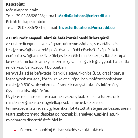
Kapcsolat:
Médiakapcsolatok:
Tel.: +39 02 88628236; e-mail:
MediaRelations@unicredit.eu
Befektetői kapcsolatok:
Tel.: + 39 02 88628715; e-mail:
InvestorRelations@unicredit.eu
Az UniCredit nagyvállalati és befektetési banki üzletágáról
Az UniCredit egy Olaszországban, Németországban, Ausztriában és
Lengyelországban vezető pozícióval, a többi növekvő közép- és kelet-
európai országban pedig erőteljes jelenléttel rendelkező, szilárd európai
kereskedelmi bank, amely tízezer fiókjával az egyik legnagyobb hálózattal
rendelkező bankcsoport Európában.
Nagyvállalati és befektetési banki üzletágunkon belül 50 országban, a
legnagyobb nyugat-, közép- és kelet-európai bankhálózat bankjaiban
mintegy 9 500 szakemberünk fáradozik nagyvállalati és intézményi
ügyfeleink kiszolgálásán.
Ügyfeleinkkel hosszú távú partneri viszony kialakítására törekszünk
minden szegmensben; ügyfélkapcsolati menedzsereink és
termékspecialistáink az ügyfeleinkkel folytatott stratégiai párbeszéd során
testre szabott megoldásokat dolgoznak ki, amelyek Alapkínálatunk
mindhárom dimenzióját felölelik:
Corporate banking és tranzakciós szolgáltatások