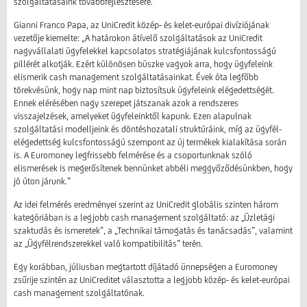
szolgáltatásaink továbbfejlesztésére.”
Gianni Franco Papa, az UniCredit közép- és kelet-európai divíziójának
vezetője kiemelte: „A határokon átívelő szolgáltatások az UniCredit
nagyvállalati ügyfelekkel kapcsolatos stratégiájának kulcsfontosságú
pillérét alkotják. Ezért különösen büszke vagyok arra, hogy ügyfeleink
elismerik cash management szolgáltatásainkat. Évek óta legfőbb
törekvésünk, hogy nap mint nap biztosítsuk ügyfeleink elégedettségét.
Ennek elérésében nagy szerepet játszanak azok a rendszeres
visszajelzések, amelyeket ügyfeleinktől kapunk. Ezen alapulnak
szolgáltatási modelljeink és döntéshozatali struktúráink, míg az ügyfél-
elégedettség kulcsfontosságú szempont az új termékek kialakítása során
is. A Euromoney legfrissebb felmérése és a csoportunknak szóló
elismerések is megerősítenek bennünket abbéli meggyőződésünkben, hogy
jó úton járunk.”
Az idei felmérés eredményei szerint az UniCredit globális szinten három
kategóriában is a legjobb cash management szolgáltató: az „Üzletági
szaktudás és ismeretek”, a „Technikai támogatás és tanácsadás”, valamint
az „Ügyfélrendszerekkel való kompatibilitás” terén.
Egy korábban, júliusban megtartott díjátadó ünnepségen a Euromoney
zsűrije szintén az UniCreditet választotta a legjobb közép- és kelet-európai
cash management szolgáltatónak.