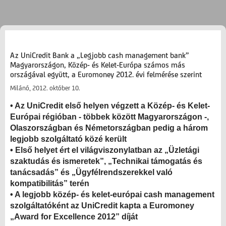
Az UniCredit Bank a „Legjobb cash management bank”
Magyarországon, Közép- és Kelet-Európa számos más
országával együtt, a Euromoney 2012. évi felmérése szerint
Milánó, 2012. október 10.
• Az UniCredit első helyen végzett a Közép- és Kelet-
Európai régióban - többek között Magyarországon -,
Olaszországban és Németországban pedig a három
legjobb szolgáltató közé került
• Első helyet ért el világviszonylatban az „Üzletági
szaktudás és ismeretek”, „Technikai támogatás és
tanácsadás” és „Ügyfélrendszerekkel való
kompatibilitás” terén
• A legjobb közép- és kelet-európai cash management
szolgáltatóként az UniCredit kapta a Euromoney
„Award for Excellence 2012” díját