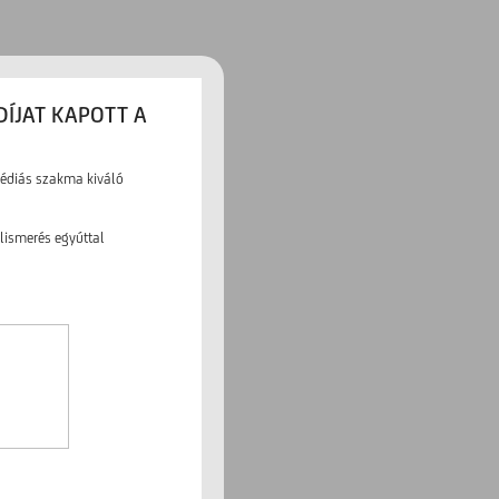
DÍJAT KAPOTT A
médiás szakma kiváló
elismerés egyúttal