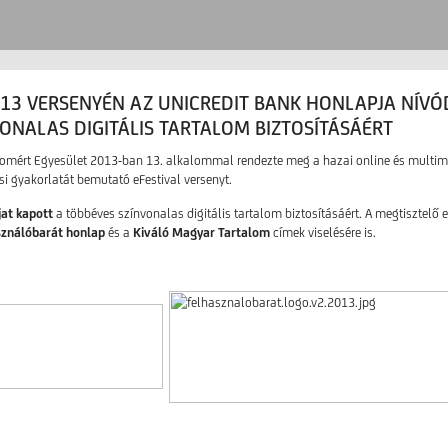
013 VERSENYÉN AZ UNICREDIT BANK HONLAPJA NÍVÓ
ONALAS DIGITÁLIS TARTALOM BIZTOSÍTÁSÁÉRT
lomért Egyesület 2013-ban 13. alkalommal rendezte meg a hazai online és multi
ési gyakorlatát bemutató eFestival versenyt.
jat kapott
a többéves színvonalas digitális tartalom biztosításáért. A megtisztelő 
sználóbarát honlap
és a
Kiváló Magyar Tartalom
címek viselésére is.