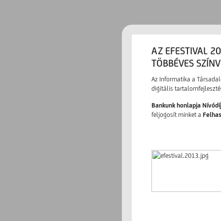
AZ EFESTIVAL 2
TÖBBÉVES SZÍNV
Az Informatika a Társada
digitális tartalomfejleszt
Bankunk honlapja Nívódí
feljogosít minket a
Felha