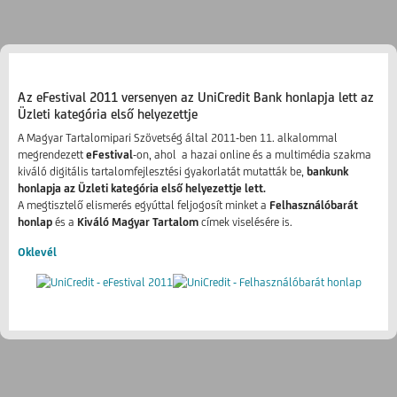
Az eFestival 2011 versenyen az UniCredit Bank honlapja lett az
Üzleti kategória első helyezettje
A Magyar Tartalomipari Szövetség által 2011-ben 11. alkalommal
megrendezett
eFestival
-on, ahol a hazai online és a multimédia szakma
kiváló digitális tartalomfejlesztési gyakorlatát mutatták be,
bankunk
honlapja az Üzleti kategória első helyezettje lett.
A megtisztelő elismerés egyúttal feljogosít minket a
Felhasználóbarát
honlap
és a
Kiváló Magyar Tartalom
címek viselésére is.
Oklevél