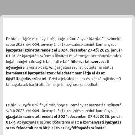
Felhívjuk Ügyfeleink figyelmét, hogy a Kormány az igazgatási szünetről
szóló 2023. évi XXVI. törvény 1. § (1) bekezdése szerinti kormányzati
igazgatási szünetet rendelt el 2024. december 27-től 2025. január
01-ig.
Az igazgatási szünet a fővárosi és vármegyei kormányhivatalok
ingatlanügyi hatósági feladatait ellátó
földhivatali szervezeti
egységeire
is vonatkozik. Az igazgatási szünet időtartama alatt
a
kormányzati igazgatási szerv feladatait nem látja el és az
ügyfélfogadás szünetel.
Ezért a jelzáloghitelek és a jelzálogfedezetű
támogatások banki átfutási ideje is meghosszabbodhat.
Felhívjuk Ügyfeleink figyelmét, hogy a Kormány az igazgatási szünetről
szóló 2023. évi XXVI. törvény 1. § (1) bekezdése szerinti kormányzati
igazgatási szünetet rendelt el 2024. december 27-től 2025. január
01-ig.
Az igazgatási szünet időtartama alatt
a kormányzati igazgatási
szerv feladatait nem látja el és az ügyfélfogadás szünetel.