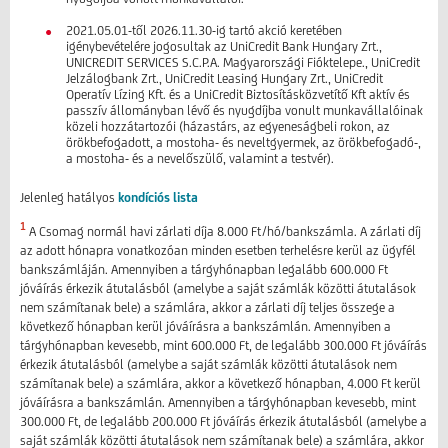
2021.05.01-től 2026.11.30-ig tartó akció keretében
igénybevételére jogosultak az UniCredit Bank Hungary Zrt.,
UNICREDIT SERVICES S.C.P.A. Magyarországi Fióktelepe., UniCredit
Jelzálogbank Zrt., UniCredit Leasing Hungary Zrt., UniCredit
Operatív Lízing Kft. és a UniCredit Biztosításközvetítő Kft aktív és
passzív állományban lévő és nyugdíjba vonult munkavállalóinak
közeli hozzátartozói (házastárs, az egyeneságbeli rokon, az
örökbefogadott, a mostoha- és neveltgyermek, az örökbefogadó-,
a mostoha- és a nevelőszülő, valamint a testvér).
Jelenleg hatályos
kondíciós lista
1
A Csomag normál havi zárlati díja 8.000 Ft/hó/bankszámla. A zárlati díj
az adott hónapra vonatkozóan minden esetben terhelésre kerül az ügyfél
bankszámláján. Amennyiben a tárgyhónapban legalább 600.000 Ft
jóváírás érkezik átutalásból (amelybe a saját számlák közötti átutalások
nem számítanak bele) a számlára, akkor a zárlati díj teljes összege a
következő hónapban kerül jóváírásra a bankszámlán. Amennyiben a
tárgyhónapban kevesebb, mint 600.000 Ft, de legalább 300.000 Ft jóváírás
érkezik átutalásból (amelybe a saját számlák közötti átutalások nem
számítanak bele) a számlára, akkor a következő hónapban, 4.000 Ft kerül
jóváírásra a bankszámlán. Amennyiben a tárgyhónapban kevesebb, mint
300.000 Ft, de legalább 200.000 Ft jóváírás érkezik átutalásból (amelybe a
saját számlák közötti átutalások nem számítanak bele) a számlára, akkor