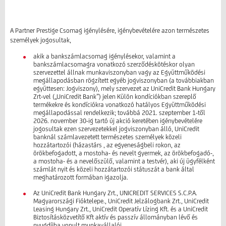
A Partner Prestige Csomag igénylésére, igénybevételére azon természetes
személyek jogosultak,
akik a bankszámlacsomag igénylésekor, valamint a
bankszámlacsomagra vonatkozó szerződéskötéskor olyan
szervezettel állnak munkaviszonyban vagy az Együttműködési
megállapodásban rögzített egyéb jogviszonyban (a továbbiakban
együttesen: Jogviszony), mely szervezet az UniCredit Bank Hungary
Zrt-vel („UniCredit Bank”) jelen Külön kondíciókban szereplő
termékekre és kondíciókra vonatkozó hatályos Együttműködési
megállapodással rendelkezik; továbbá 2021. szeptember 1-től
2026. november 30-ig tartó új akció keretében igénybevételére
jogosultak ezen szervezetekkel jogviszonyban álló, UniCredit
banknál számlavezetett természetes személyek közeli
hozzátartozói (házastárs , az egyeneságbeli rokon, az
örökbefogadott, a mostoha- és nevelt gyermek, az örökbefogadó-,
a mostoha- és a nevelőszülő, valamint a testvér), aki új ügyfélként
számlát nyit és közeli hozzátartozói státuszát a bank által
meghatározott formában igazolja.
Az UniCredit Bank Hungary Zrt., UNICREDIT SERVICES S.C.P.A.
Magyarországi Fióktelepe., UniCredit Jelzálogbank Zrt., UniCredit
Leasing Hungary Zrt., UniCredit Operatív Lízing Kft. és a UniCredit
Biztosításközvetítő Kft aktív és passzív állományban lévő és
nyugdíjba vonult munkavállalói.