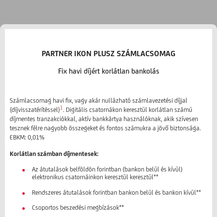
PARTNER IKON PLUSZ SZÁMLACSOMAG
Fix havi díjért korlátlan bankolás
Számlacsomag havi fix, vagy akár nullázható számlavezetési díjjal
1
{díjvisszatérítéssel}
. Digitális csatornákon keresztül korlátlan számú
díjmentes tranzakciókkal, aktív bankkártya használóknak, akik szívesen
tesznek félre nagyobb összegeket és fontos számukra a jövő biztonsága.
EBKM: 0,01%
Korlátlan számban díjmentesek:
Az átutalások belföldön forintban (bankon belül és kívül)
elektronikus csatornáinkon keresztül keresztül**
Rendszeres átutalások forintban bankon belül és bankon kívül**
Csoportos beszedési megbízások**