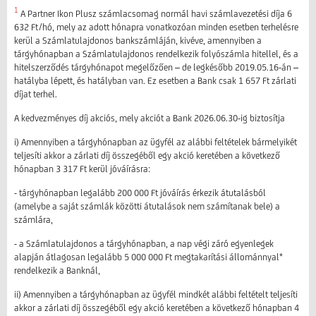
1
A Partner Ikon Plusz számlacsomag normál havi számlavezetési díja 6
632 Ft/hó, mely az adott hónapra vonatkozóan minden esetben terhelésre
kerül a Számlatulajdonos bankszámláján, kivéve, amennyiben a
tárgyhónapban a Számlatulajdonos rendelkezik folyószámla hitellel, és a
hitelszerződés tárgyhónapot megelőzően – de legkésőbb 2019.05.16-án –
hatályba lépett, és hatályban van. Ez esetben a Bank csak 1 657 Ft zárlati
díjat terhel.
A kedvezményes díj akciós, mely akciót a Bank 2026.06.30-ig biztosítja
i) Amennyiben a tárgyhónapban az ügyfél az alábbi feltételek bármelyikét
teljesíti akkor a zárlati díj összegéből egy akció keretében a következő
hónapban 3 317 Ft kerül jóváírásra:
- tárgyhónapban legalább 200 000 Ft jóváírás érkezik átutalásból
(amelybe a saját számlák közötti átutalások nem számítanak bele) a
számlára,
- a Számlatulajdonos a tárgyhónapban, a nap végi záró egyenlegek
alapján átlagosan legalább 5 000 000 Ft megtakarítási állománnyal*
rendelkezik a Banknál,
ii) Amennyiben a tárgyhónapban az ügyfél mindkét alábbi feltételt teljesíti
akkor a zárlati díj összegéből egy akció keretében a következő hónapban 4