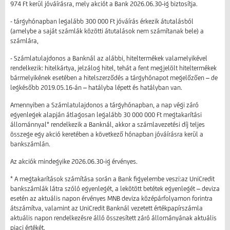
974 Ft kerül jóváírásra, mely akciót a Bank 2026.06.30-ig biztosítja.
- tárgyhónapban legalább 300 000 Ft jóváírás érkezik átutalásból
(amelybe a saját számlák közötti átutalások nem számítanak bele) a
számlára,
- Számlatulajdonos a Banknál az alábbi, hiteltermékek valamelyikével
rendelkezik: hitelkártya, jelzálog hitel, tehát a fent megjelölt hiteltermékek
bármelyikének esetében a hitelszerződés a tárgyhónapot megelőzően – de
legkésőbb 2019.05.16-án – hatályba lépett és hatályban van.
Amennyiben a Számlatulajdonos a tárgyhónapban, a nap végi záró
egyenlegek alapján átlagosan legalább 30 000 000 Ft megtakarítási
állománnyal* rendelkezik a Banknál, akkor a számlavezetési díj teljes
összege egy akció keretében a következő hónapban jóváírásra kerül a
bankszámlán.
Az akciók mindegyike 2026.06.30-ig érvényes.
* A megtakarítások számítása során a Bank figyelembe veszi:az UniCredit
bankszámlák látra szóló egyenlegét, a lekötött betétek egyenlegét – deviza
esetén az aktuális napon érvényes MNB deviza középárfolyamon forintra
átszámítva, valamint az UniCredit Banknál vezetett értékpapírszámla
aktuális napon rendelkezésre álló összesített záró állományának aktuális
piaci értékét.