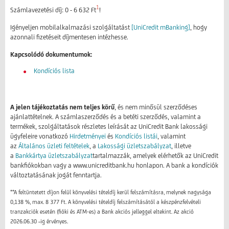
1
Számlavezetési díj: 0 - 6 632 Ft
!
Igényeljen mobilalkalmazási szolgáltatást
[UniCredit mBanking]
, hogy
azonnali fizetéseit díjmentesen intézhesse.
Kapcsolódó dokumentumok:
K
ondíciós lista
A jelen tájékoztatás nem teljes körű
, és nem minősül szerződéses
ajánlattételnek. A számlaszerződés és a betéti szerződés, valamint a
termékek, szolgáltatások részletes leírását az UniCredit Bank lakossági
ügyfeleire vonatkozó
Hirdetményei
és
Kondíciós listái
, valamint
az
Általános üzleti feltételek
, a
Lakossági üzletszabályzat
, illetve
a
Bankkártya üzletszabályzat
tartalmazzák, amelyek elérhetők az UniCredit
bankfiókokban vagy a www.unicreditbank.hu honlapon. A bank a kondíciók
változtatásának jogát fenntartja.
**A feltüntetett díjon felül könyvelési tételdíj kerül felszámításra, melynek nagysága
0,138 %, max. 8 377 Ft. A könyvelési tételdíj felszámításától a készpénzfelvételi
tranzakciók esetén (fióki és ATM-es) a Bank akciós jelleggel eltekint. Az akció
2026.06.30 ˗ig érvényes.