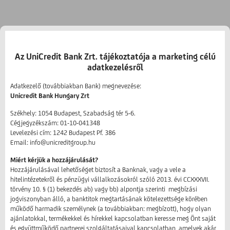
Az UniCredit Bank Zrt. tájékoztatója a marketing célú
adatkezelésről
Adatkezelő (továbbiakban Bank) megnevezése:
Unicredit Bank Hungary Zrt
Székhely: 1054 Budapest, Szabadság tér 5-6.
Cégjegyzékszám: 01-10-041348
Levelezési cím: 1242 Budapest Pf. 386
Email: info@unicreditgroup.hu
Miért kérjük a hozzájárulását?
Hozzájárulásával lehetőséget biztosít a Banknak, vagy a vele a
hitelintézetekről és pénzügyi vállalkozásokról szóló 2013. évi CCXXXVII.
törvény 10. § (1) bekezdés ab) vagy bb) alpontja szerinti megbízási
jogviszonyban álló, a banktitok megtartásának kötelezettsége körében
működő harmadik személynek (a továbbiakban: megbízott), hogy olyan
ajánlatokkal, termékekkel és hírekkel kapcsolatban keresse meg Önt saját
és együttműködő partnerei szolgáltatásaival kapcsolatban, amelyek akár