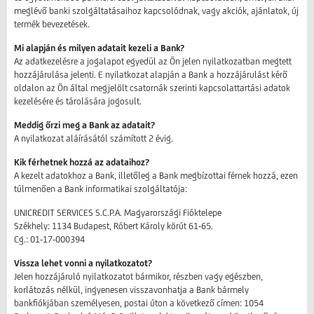
meglévő banki szolgáltatásaihoz kapcsolódnak, vagy akciók, ajánlatok, új
termék bevezetések.
Mi alapján és milyen adatait kezeli a Bank?
Az adatkezelésre a jogalapot egyedül az Ön jelen nyilatkozatban megtett
hozzájárulása jelenti. E nyilatkozat alapján a Bank a hozzájárulást kérő
oldalon az Ön által megjelölt csatornák szerinti kapcsolattartási adatok
kezelésére és tárolására jogosult.
Meddig őrzi meg a Bank az adatait?
A nyilatkozat aláírásától számított 2 évig.
Kik férhetnek hozzá az adataihoz?
A kezelt adatokhoz a Bank, illetőleg a Bank megbízottai férnek hozzá, ezen
túlmenően a Bank informatikai szolgáltatója:
UNICREDIT SERVICES S.C.P.A. Magyarországi Fióktelepe
Székhely: 1134 Budapest, Róbert Károly körút 61-65.
Cg.: 01-17-000394
Vissza lehet vonni a nyilatkozatot?
Jelen hozzájáruló nyilatkozatot bármikor, részben vagy egészben,
korlátozás nélkül, ingyenesen visszavonhatja a Bank bármely
bankfiókjában személyesen, postai úton a következő címen: 1054