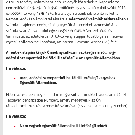
A FATCA-törvény, valamint az adó- és egyéb közterhekkel kapcsolatos
nemzetközi közigazgatási együttműködés egyes szabályairól szóló 2013.
évi XXXVII. törvény 43/B-43/C. §-a alapján a banknak jelentenie kell a
Nemzeti Adó- és Vámhivatal részére a
Jelentendő Számlák tekintetében
a
számlatulajdonos nevét, címét, egyesült államokbeli azonosítóját, a
számla számát, valamint egyenlegét / értékét. A Nemzeti Adó- és
Vámhivatal az adatokat a FATCA-törvény alapján továbbítja az illetékes
egyesült államokbeli hatóság, az Internal Revenue Service (IRS) felé.
A fentiek alapján kérjük Önnek nyilatkozni szükséges arról, hogy
adózási szempontból belföldi illetőségű-e az Egyesült Államokban.
Ha válasza:
Igen, adózási szempontból belföldi illetőségű vagyok az
Egyesült Államokban.
Ebben az esetben meg kell adni az egyesült államokbeli adószámát (TIN -
Taxpayer Identification Number), amely megegyezik az Ön
társadalombiztosítási azonosító számával (SSN - Social Security Number).
Ha válasza:
Nem vagyok egyesült államokbeli illetőségű adózó.