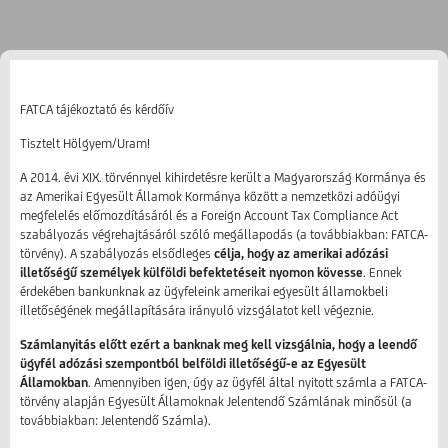
FATCA tájékoztató és kérdőív
Tisztelt Hölgyem/Uram!
A 2014. évi XIX. törvénnyel kihirdetésre került a Magyarország Kormánya és
az Amerikai Egyesült Államok Kormánya között a nemzetközi adóügyi
megfelelés előmozdításáról és a Foreign Account Tax Compliance Act
szabályozás végrehajtásáról szóló megállapodás (a továbbiakban: FATCA-
törvény). A szabályozás elsődleges
célja, hogy az amerikai adózási
illetőségű személyek külföldi befektetéseit nyomon kövesse
. Ennek
érdekében bankunknak az ügyfeleink amerikai egyesült államokbeli
illetőségének megállapítására irányuló vizsgálatot kell végeznie.
Számlanyitás előtt ezért a banknak meg kell vizsgálnia, hogy a leendő
ügyfél adózási szempontból belföldi illetőségű-e az Egyesült
Államokban
. Amennyiben igen, úgy az ügyfél által nyitott számla a FATCA-
törvény alapján Egyesült Államoknak Jelentendő Számlának minősül (a
továbbiakban: Jelentendő Számla).